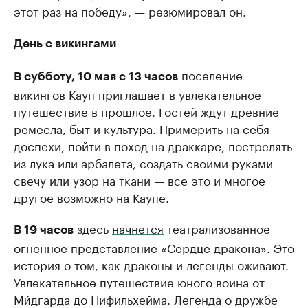
этот раз на победу», — резюмировал он.
День с викингами
поселение
В субботу, 10 мая с 13 часов
викингов Кауп приглашает в увлекательное
путешествие в прошлое. Гостей ждут древние
ремесла, быт и культура.
Примерить
на себя
доспехи, пойти в поход на драккаре, пострелять
из лука или арбалета, создать своими руками
свечу или узор на ткани — все это и многое
другое возможно на Каупе.
здесь
начнется
театрализованное
В 19 часов
огненное представление «Сердце дракона». Это
история о том, как драконы и легенды оживают.
Увлекательное путешествие юного воина от
Ми́дгарда до Нифильхeйма. Легенда о дружбе