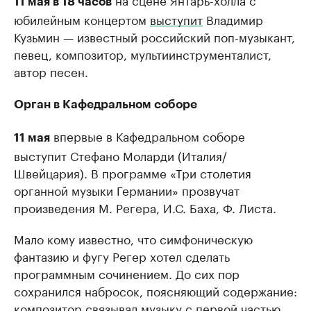
11 мая в 18 часов
юбилейным концертом
выступит
Владимир
Кузьмин — известный российский поп-музыкант,
певец, композитор, мультиинструменталист,
автор песен.
Орган в Кафедральном соборе
впервые в Кафедральном соборе
11 мая
выступит Стефано Моларди (Италия/
Швейцария). В программе «Три столетия
органной музыки Германии» прозвучат
произведения М. Регера, И.С. Баха, Ф. Листа.
Мало кому известно, что симфоническую
фантазию и фугу Регер хотел сделать
программным сочинением. До сих пор
сохранился набросок, поясняющий содержание:
композитор связывал музыку с первой частью