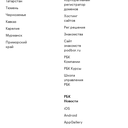
Татарстан
регистратор
Тюмень
доменов
Черноземье
Хостинг
сайтов
Кавказ
Рег.решения
Карелия
Знакомства
Мурманск
Сайт
Приморский
знакомств
край
podbor.ru
РБК
Компании
РБК Курсы
Школа
управления
РБК
РБК
Новости
iOS
Android
AppGallery