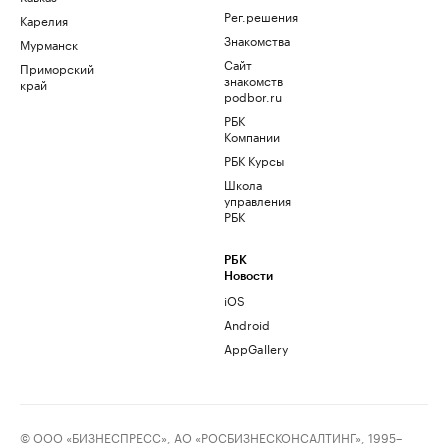
Рег.решения
Карелия
Знакомства
Мурманск
Сайт
Приморский
знакомств
край
podbor.ru
РБК
Компании
РБК Курсы
Школа
управления
РБК
РБК
Новости
iOS
Android
AppGallery
© ООО «БИЗНЕСПРЕСС», АО «РОСБИЗНЕСКОНСАЛТИНГ», 1995–