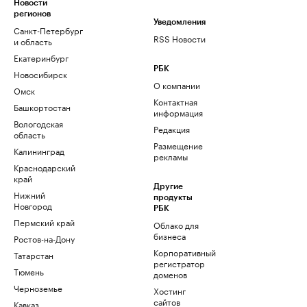
Новости
регионов
Уведомления
Санкт-Петербург
RSS Новости
и область
Екатеринбург
РБК
Новосибирск
О компании
Омск
Контактная
Башкортостан
информация
Вологодская
Редакция
область
Размещение
Калининград
рекламы
Краснодарский
край
Другие
Нижний
продукты
Новгород
РБК
Пермский край
Облако для
бизнеса
Ростов-на-Дону
Корпоративный
Татарстан
регистратор
Тюмень
доменов
Черноземье
Хостинг
сайтов
Кавказ