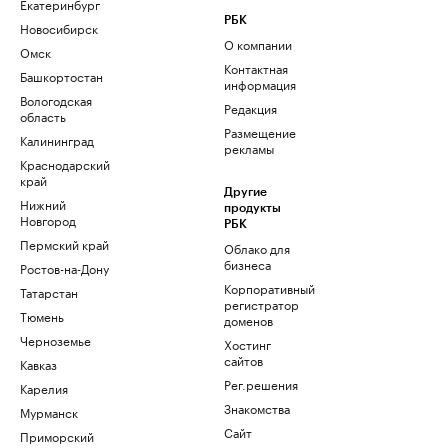
Екатеринбург
РБК
Новосибирск
О компании
Омск
Контактная
Башкортостан
информация
Вологодская
Редакция
область
Размещение
Калининград
рекламы
Краснодарский
край
Другие
Нижний
продукты
Новгород
РБК
Пермский край
Облако для
бизнеса
Ростов-на-Дону
Корпоративный
Татарстан
регистратор
Тюмень
доменов
Черноземье
Хостинг
сайтов
Кавказ
Рег.решения
Карелия
Знакомства
Мурманск
Сайт
Приморский
знакомств