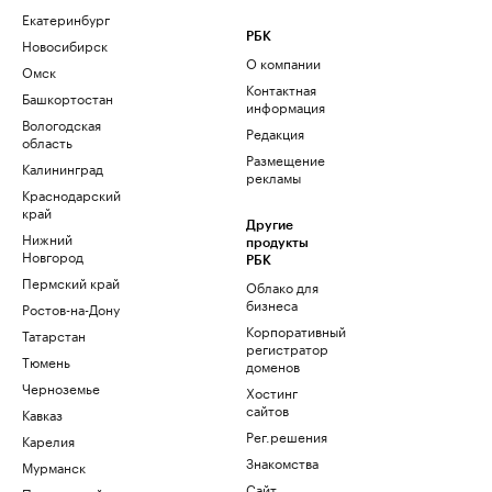
Екатеринбург
РБК
Новосибирск
О компании
Омск
Контактная
Башкортостан
информация
Вологодская
Редакция
область
Размещение
Калининград
рекламы
Краснодарский
край
Другие
Нижний
продукты
Новгород
РБК
Пермский край
Облако для
бизнеса
Ростов-на-Дону
Корпоративный
Татарстан
регистратор
Тюмень
доменов
Черноземье
Хостинг
сайтов
Кавказ
Рег.решения
Карелия
Знакомства
Мурманск
Сайт