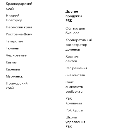
Краснодарский
край
Другие
Нижний
продукты
Новгород
РБК
Пермский край
Облако для
бизнеса
Ростов-на-Дону
Корпоративный
Татарстан
регистратор
Тюмень
доменов
Черноземье
Хостинг
сайтов
Кавказ
Рег.решения
Карелия
Знакомства
Мурманск
Сайт
Приморский
знакомств
край
podbor.ru
РБК
Компании
РБК Курсы
Школа
управления
РБК