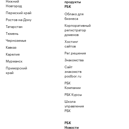
Нижний
продукты
Новгород
РБК
Пермский край
Облако для
бизнеса
Ростов-на-Дону
Корпоративный
Татарстан
регистратор
Тюмень
доменов
Черноземье
Хостинг
сайтов
Кавказ
Рег.решения
Карелия
Знакомства
Мурманск
Сайт
Приморский
знакомств
край
podbor.ru
РБК
Компании
РБК Курсы
Школа
управления
РБК
РБК
Новости