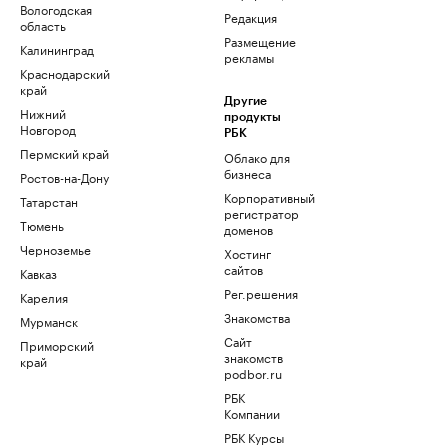
Вологодская
Редакция
область
Размещение
Калининград
рекламы
Краснодарский
край
Другие
Нижний
продукты
Новгород
РБК
Пермский край
Облако для
бизнеса
Ростов-на-Дону
Корпоративный
Татарстан
регистратор
Тюмень
доменов
Черноземье
Хостинг
сайтов
Кавказ
Рег.решения
Карелия
Знакомства
Мурманск
Сайт
Приморский
знакомств
край
podbor.ru
РБК
Компании
РБК Курсы