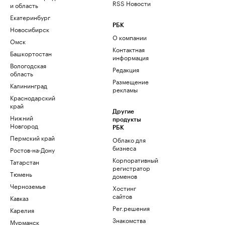
RSS Новости
и область
Екатеринбург
РБК
Новосибирск
О компании
Омск
Контактная
Башкортостан
информация
Вологодская
Редакция
область
Размещение
Калининград
рекламы
Краснодарский
край
Другие
Нижний
продукты
Новгород
РБК
Пермский край
Облако для
бизнеса
Ростов-на-Дону
Корпоративный
Татарстан
регистратор
Тюмень
доменов
Черноземье
Хостинг
сайтов
Кавказ
Рег.решения
Карелия
Знакомства
Мурманск