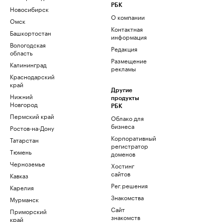
РБК
Новосибирск
О компании
Омск
Контактная
Башкортостан
информация
Вологодская
Редакция
область
Размещение
Калининград
рекламы
Краснодарский
край
Другие
Нижний
продукты
Новгород
РБК
Пермский край
Облако для
бизнеса
Ростов-на-Дону
Корпоративный
Татарстан
регистратор
Тюмень
доменов
Черноземье
Хостинг
сайтов
Кавказ
Рег.решения
Карелия
Знакомства
Мурманск
Сайт
Приморский
знакомств
край