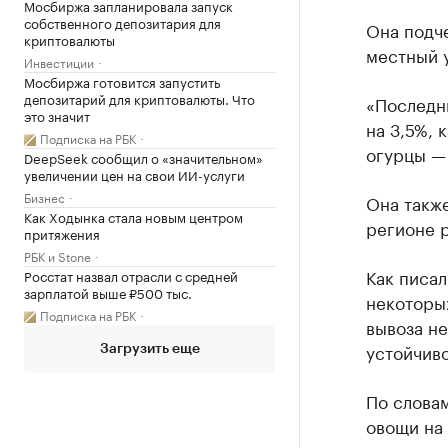
Мосбиржа запланировала запуск
собственного депозитария для
Она подче
криптовалюты
местный у
Инвестиции
Мосбиржа готовится запустить
депозитарий для криптовалюты. Что
«Последн
это значит
на 3,5%, 
Подписка на РБК
огурцы — 
DeepSeek сообщил о «значительном»
увеличении цен на свои ИИ-услуги
Бизнес
Она также
Как Ходынка стала новым центром
регионе р
притяжения
РБК и Stone
Как писал
Росстат назвал отрасли с средней
зарплатой выше ₽500 тыс.
некоторы
Подписка на РБК
вывоза н
устойчиво
Загрузить еще
По слова
овощи на