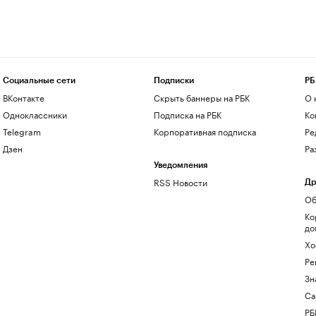
Социальные сети
Подписки
РБ
ВКонтакте
Скрыть баннеры на РБК
О 
Одноклассники
Подписка на РБК
Ко
Telegram
Корпоративная подписка
Ре
Дзен
Ра
Уведомления
RSS Новости
Др
Об
Ко
до
Хо
Ре
Зн
Са
РБ