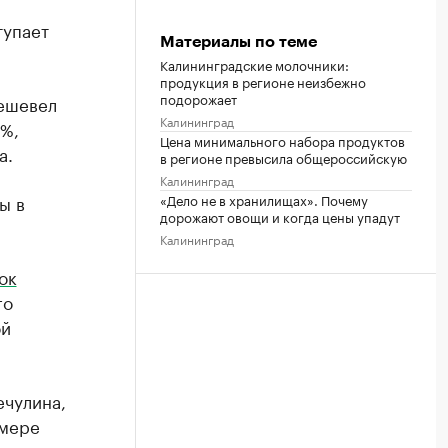
тупает
Материалы по теме
Калининградские молочники:
продукция в регионе неизбежно
подорожает
дешевел
Калининград
8%,
Цена минимального набора продуктов
а.
в регионе превысила общероссийскую
Калининград
«Дело не в хранилищах». Почему
ы в
дорожают овощи и когда цены упадут
Калининград
ок
го
ой
ечулина,
мере