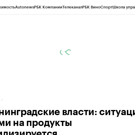
жимость
Autonews
РБК Компании
Телеканал
РБК Вино
Спорт
Школа упра
ипто
РБК Бизнес-среда
Дискуссионный клуб
Исследования
Кредитные 
рагентов
Политика
Экономика
Бизнес
Технологии и медиа
Финансы
Рын
д
нинградские власти: ситуац
ми на продукты
илизируется