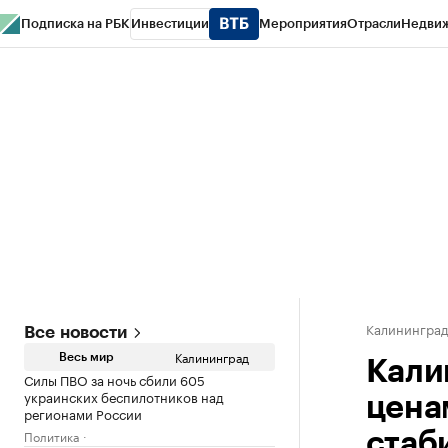
Подписка на РБК
Инвестиции
Мероприятия
Отрасли
Недви
РБК Life
Тренды
Визионеры
Национальные проекты
Город
Стиль
Кр
Спецпроекты СПб
Конференции СПб
Спецпроекты
Проверка конт
Калинингра
Все новости
Калининград
Весь мир
Кали
Силы ПВО за ночь сбили 605
украинских беспилотников над
цена
регионами России
Политика
стаб