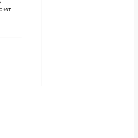
ь
счет