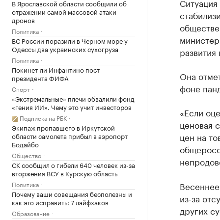
Ситуация 
В Ярославской области сообщили об
отражении самой массовой атаки
стабилизи
дронов
обществен
Политика
министер
ВС России поразили в Черном море у
Одессы два украинских сухогруза
развития 
Политика
Покинет ли Инфантино пост
Она отмет
президента ФИФА
фоне пан
Спорт
«Экстремальные» плечи обвалили фонд
«гения ИИ». Чему это учит инвесторов
«Если оце
Подписка на РБК
ценовая с
Экипаж пропавшего в Иркутской
цен на то
области самолета прибыл в аэропорт
Бодайбо
общеросс
Общество
непродов
СК сообщил о гибели 640 человек из-за
вторжения ВСУ в Курскую область
Политика
Весеннее
Почему ваши совещания бесполезны и
из-за отс
как это исправить: 7 лайфхаков
других су
Образование