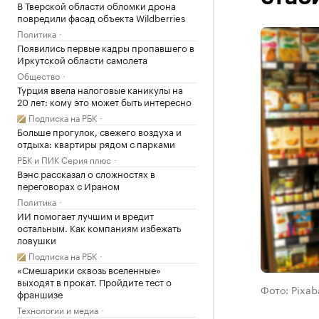
В Тверской области обломки дрона
повредили фасад объекта Wildberries
Политика
Появились первые кадры пропавшего в
Иркутской области самолета
Общество
Турция ввела налоговые каникулы на
20 лет: кому это может быть интересно
Подписка на РБК
Больше прогулок, свежего воздуха и
отдыха: квартиры рядом с парками
РБК и ПИК Серия плюс
Вэнс рассказал о сложностях в
переговорах с Ираном
Политика
ИИ помогает лучшим и вредит
остальным. Как компаниям избежать
ловушки
Подписка на РБК
«Смешарики сквозь вселенные»
выходят в прокат. Пройдите тест о
Фото: Pixab
франшизе
Технологии и медиа