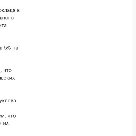
оклада в
ьного
нта
а 5% на
, что
льских
уклева.
м, что
и из