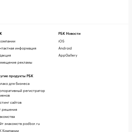
К
РБК Новости
компании
iOS
нтактная информация
Android
дакция
AppGallery
змещение рекламы
угие продукты РБК
лако для бизнеса
рпоративный регистратор
менов
стинг сайтов
г.решения
акомства
йт знакомств podbor.ru
К Компании