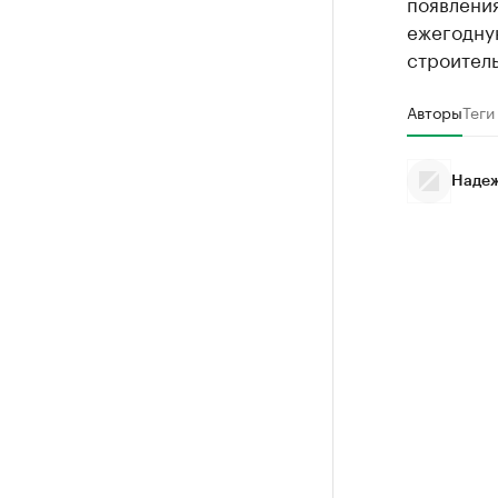
появлени
ежегодную
строител
Авторы
Теги
Надеж