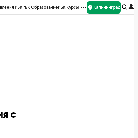
Калининград
вления РБК
РБК Образование
РБК Курсы
рейтинги
Франшизы
Газета
ок наличной валюты
ия с