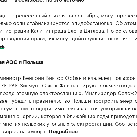
да, перенесенный с июля на сентябрь, могут провес
лько если стабилизируется эпидобстановка. Об этом
инистрации Калининграда Елена Дятлова. По ее слова
 проведении праздник могут действующие ограничени
.
ее
ая АЭС и Польша
министр Венгрии Виктор Орбан и владелец польской
 ZE PAK Зигмунт Солож-Жак планируют совместно до
нграде атомную электростанцию. Миллиардер Солож-
ает убедить правительство Польши построить энерг
аргументом предпринимателя является ускоряющаяс
мация энергии, которая в ближайшие годы приведет 
 многих польских угольных электростанций. Соответ
т спрос на импорт.
.
Подробнее