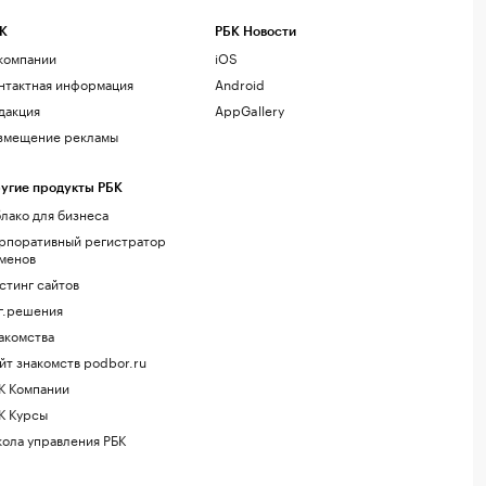
К
РБК Новости
компании
iOS
нтактная информация
Android
дакция
AppGallery
змещение рекламы
угие продукты РБК
лако для бизнеса
рпоративный регистратор
менов
стинг сайтов
г.решения
акомства
йт знакомств podbor.ru
К Компании
К Курсы
ола управления РБК