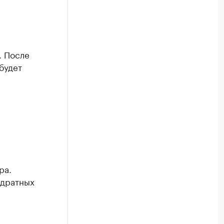
. После
будет
ра.
адратных