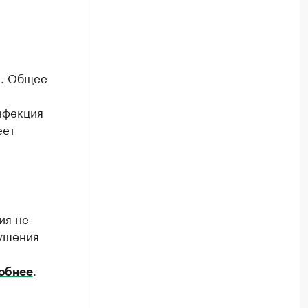
а. Общее
нфекция
еет
ия не
рушения
.
обнее