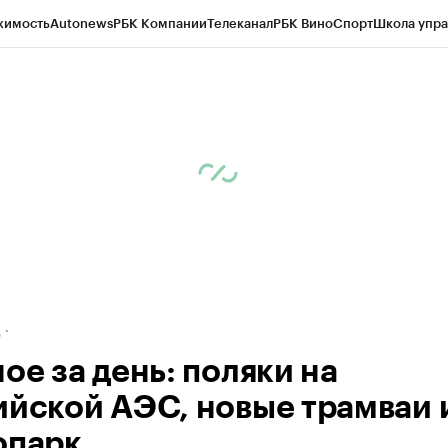
жимость
Autonews
РБК Компании
Телеканал
РБК Вино
Спорт
Школа упра
ипто
РБК Бизнес-среда
Дискуссионный клуб
Исследования
Кредитные 
рагентов
Политика
Экономика
Бизнес
Технологии и медиа
Финансы
Рын
д
ое за день: поляки на
ийской АЭС, новые трамваи и
опарк