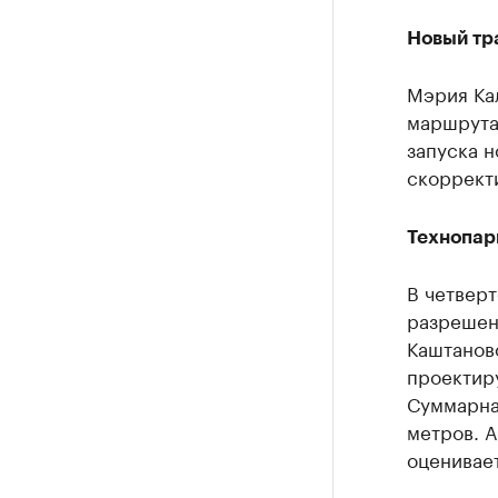
Новый тр
Мэрия Ка
маршрута 
запуска 
скоррект
Технопар
В четверт
разрешени
Каштаново
проектиру
Суммарна
метров. А
оценивае