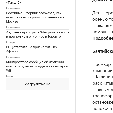
«Пакш-2»
Политика
День горо
Росфинмониторинг рассказал, как
помог выявить криптомошенников в
осенью то
Москве
глава адм
Политика
помочь в
Андреева проиграла 34-й ракетке мира
в третьем круге турнира в Торонто
Подробн
Спорт
РПЦ ответила на призыв уйти из
Африки
Балтийск
Политика
Минпромторг сообщил об изучении
Премьер-
властями идей по поддержке селлеров
компании
WB
в Калини
Бизнес
рассчитыв
Загрузить еще
Главным 
трансфор
остановке
подскочи