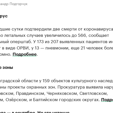
сандр Подгорчук
рус
дшие сутки подтвердили две смерти от коронавирус
о летальных случаев увеличилось до 566, сообщает
ный оперштаб. У 173 из 207 выявленных пациентов и
 в виде ОРВИ, у 13 — пневмонии, еще 21 человек бол
омно.
.
Подробнее
 зоны
градской области у 159 объектов культурного наслед
аны проекты охранных зон. Прокуратура выявила на
овском, Правдинском, Черняховском, Светловском,
м, Озёрском, и Балтийском городских округах.
Подр
да — в сентябре. Но это неточно