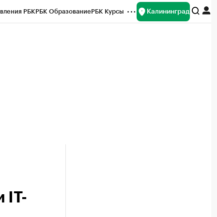
Калининград
вления РБК
РБК Образование
РБК Курсы
рейтинги
Франшизы
Газета
ок наличной валюты
 IT-