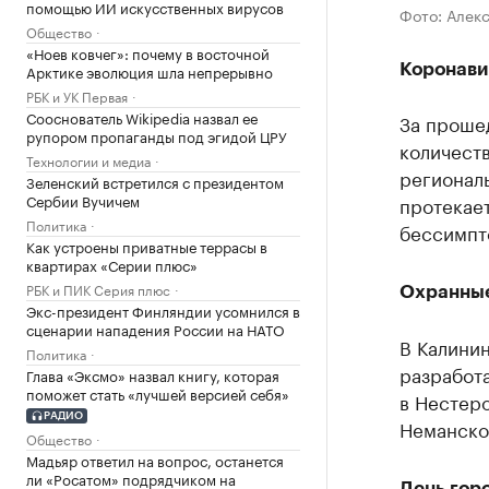
помощью ИИ искусственных вирусов
Фото: Алек
Общество
«Ноев ковчег»: почему в восточной
Арктике эволюция шла непрерывно
Коронави
РБК и УК Первая
Сооснователь Wikipedia назвал ее
За проше
рупором пропаганды под эгидой ЦРУ
количеств
Технологии и медиа
региональ
Зеленский встретился с президентом
Сербии Вучичем
протекает
Политика
бессимпт
Как устроены приватные террасы в
квартирах «Серии плюс»
РБК и ПИК Серия плюс
Охранные
Экс-президент Финляндии усомнился в
сценарии нападения России на НАТО
В Калинин
Политика
разработ
Глава «Эксмо» назвал книгу, которая
поможет стать «лучшей версией себя»
в Нестер
РАДИО
Неманско
Общество
Мадьяр ответил на вопрос, останется
ли «Росатом» подрядчиком на
День горо