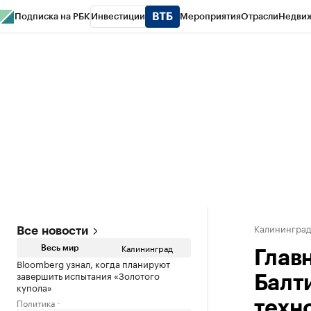
Подписка на РБК
Инвестиции
Мероприятия
Отрасли
Недви
РБК Life
Тренды
Визионеры
Национальные проекты
Город
Стиль
Кр
Спецпроекты СПб
Конференции СПб
Спецпроекты
Проверка конт
Калинингра
Все новости
Калининград
Весь мир
Главн
Bloomberg узнал, когда планируют
завершить испытания «Золотого
Балт
купола»
Политика
техн