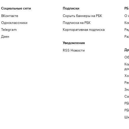
Социальные сети
Подписки
РБ
ВКонтакте
Скрыть баннеры на РБК
О 
Одноклассники
Подписка на РБК
Ко
Telegram
Корпоративная подписка
Ре
Дзен
Ра
Уведомления
RSS Новости
Др
Об
Ко
до
Хо
Ре
Зн
Са
РБ
РБ
Шк