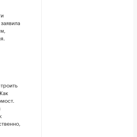
ти
 заявила
м,
я.
строить
Жак
омост.
я
к
ственно,