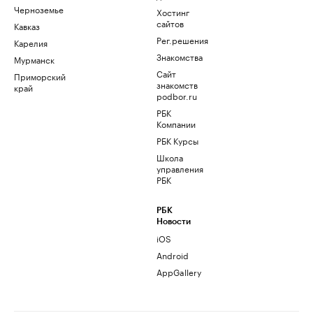
Черноземье
Хостинг
сайтов
Кавказ
Рег.решения
Карелия
Знакомства
Мурманск
Сайт
Приморский
знакомств
край
podbor.ru
РБК
Компании
РБК Курсы
Школа
управления
РБК
РБК
Новости
iOS
Android
AppGallery