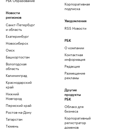
РБК Образование
Корпоративная
подписка
Новости
регионов
Уведомления
Санкт-Петербург
RSS Новости
и область
Екатеринбург
РБК
Новосибирск
О компании
Омск
Контактная
Башкортостан
информация
Вологодская
Редакция
область
Размещение
Калининград
рекламы
Краснодарский
край
Другие
Нижний
продукты
Новгород
РБК
Пермский край
Облако для
бизнеса
Ростов-на-Дону
Корпоративный
Татарстан
регистратор
Тюмень
доменов