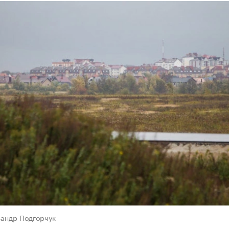
сандр Подгорчук