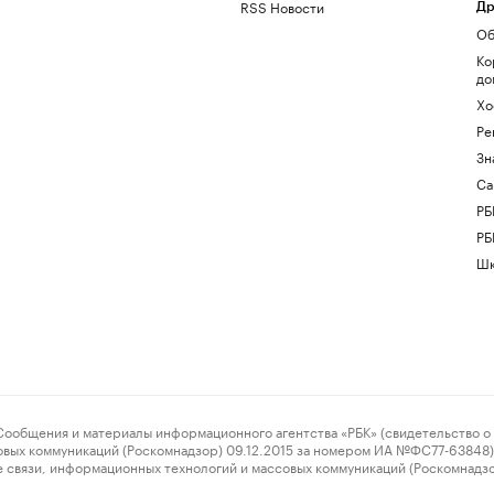
RSS Новости
Др
Об
Ко
до
Хо
Ре
Зн
Са
РБ
РБ
Шк
ения и материалы информационного агентства «РБК» (свидетельство о 
овых коммуникаций (Роскомнадзор) 09.12.2015 за номером ИА №ФС77-63848) 
 связи, информационных технологий и массовых коммуникаций (Роскомнадз