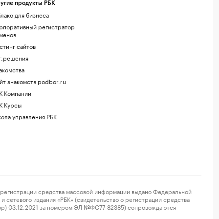
угие продукты РБК
лако для бизнеса
рпоративный регистратор
менов
стинг сайтов
г.решения
акомства
йт знакомств podbor.ru
К Компании
К Курсы
ола управления РБК
регистрации средства массовой информации выдано Федеральной
и сетевого издания «РБК» (свидетельство о регистрации средства
ор) 03.12.2021 за номером ЭЛ №ФС77-82385) сопровождаются