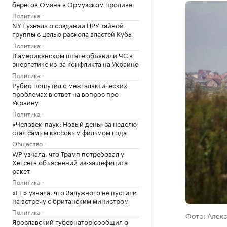
берегов Омана в Ормузском проливе
Политика
NYT узнала о создании ЦРУ тайной
группы с целью раскола властей Кубы
Политика
В американском штате объявили ЧС в
энергетике из-за конфликта на Украине
Политика
Рубио пошутил о межгалактических
проблемах в ответ на вопрос про
Украину
Политика
«Человек-паук: Новый день» за неделю
стал самым кассовым фильмом года
Общество
WP узнала, что Трамп потребовал у
Хегсета объяснений из-за дефицита
ракет
Политика
«ЕП» узнала, что Залужного не пустили
на встречу с британским министром
Политика
Фото: Алек
Ярославский губернатор сообщил о