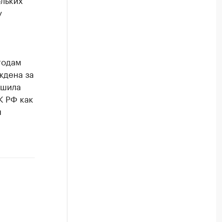
у
годам
ждена за
ршила
К РФ как
я