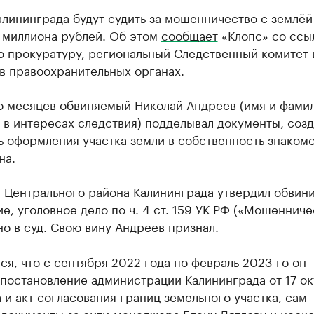
лининграда будут судить за мошенничество с землёй
7 миллиона рублей. Об этом
сообщает
«Клопс» со ссы
ю прокуратуру, региональный Следственный комитет 
в правоохранительных органах.
о месяцев обвиняемый Николай Андреев (имя и фами
в интересах следствия) подделывал документы, созд
 оформления участка земли в собственность знаком
на.
 Центрального района Калининграда утвердил обвин
е, уголовное дело по ч. 4 ст. 159 УК РФ («Мошенниче
о в суд. Свою вину Андреев признал.
я, что с сентября 2022 года по февраль 2023-го он
постановление администрации Калининграда от 17 ок
 и акт согласования границ земельного участка, сам
документы за сити-менеджера Елену Дятлову и неско