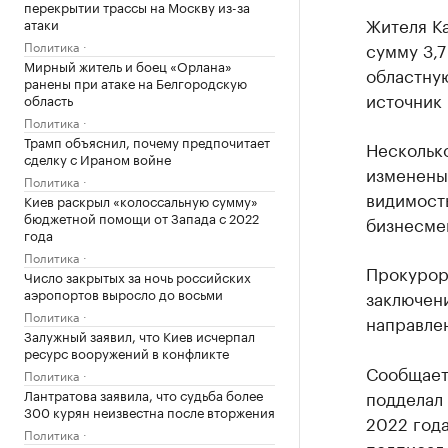
перекрытии трассы на Москву из-за
Жителя Ка
атаки
сумму 3,
Политика
Мирный житель и боец «Орлана»
областну
ранены при атаке на Белгородскую
источник 
область
Политика
Трамп объяснил, почему предпочитает
Нескольк
сделку с Ираном войне
изменены 
Политика
видимость
Киев раскрыл «колоссальную сумму»
бюджетной помощи от Запада с 2022
бизнесме
года
Политика
Прокурор
Число закрытых за ночь российских
аэропортов выросло до восьми
заключени
Политика
направлен
Залужный заявил, что Киев исчерпал
ресурс вооружений в конфликте
Сообщаетс
Политика
подделал 
Лантратова заявила, что судьба более
300 курян неизвестна после вторжения
2022 года
Политика
подписал 