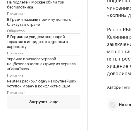
На подлете к Москве сбили три
чиновнико
беспилотника
Политика
«копии» д
В Грузии назвали причину полного
блэкаута в стране
Ранее РБК
Общество
Калининг
В Германии увидели «сценарий
теракта» в инциденте с дроном в
заключен
аэропорту
мошеннич
Политика
пять прес
Украина признала угрозой
нацбезопасности актрису из сериала
хищение 
«СашаТаня»
доверием
Политика
Reuters раскрыл одну из крупнейших
уступок Ирану в конфликте с США
Авторы
Теги
Политика
Загрузить еще
Натал