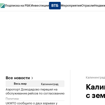
Подписка на РБК
Инвестиции
Мероприятия
Отрасли
Недви
РБК Life
Тренды
Визионеры
Национальные проекты
Город
Стиль
Кр
Спецпроекты СПб
Конференции СПб
Спецпроекты
Проверка конт
Калинингра
Все новости
Калининград
Весь мир
Кали
Аэропорт Домодедово перешел на
обслуживание рейсов по согласованию
с зе
Политика
UKMTO сообщило о двух взрывах у