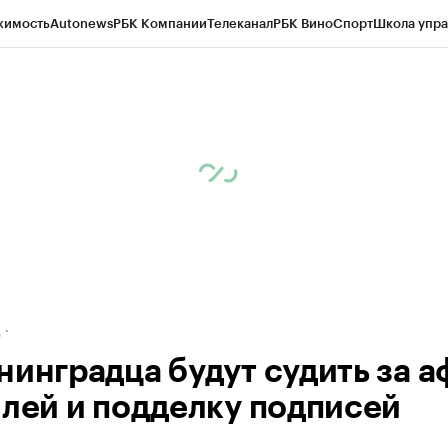
жимость
Autonews
РБК Компании
Телеканал
РБК Вино
Спорт
Школа упра
ипто
РБК Бизнес-среда
Дискуссионный клуб
Исследования
Кредитные 
рагентов
Политика
Экономика
Бизнес
Технологии и медиа
Финансы
Рын
д
нинградца будут судить за а
млей и подделку подписей