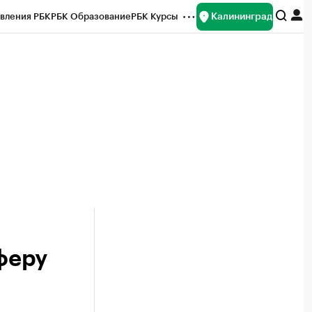
Калининград
вления РБК
РБК Образование
РБК Курсы
рейтинги
Франшизы
Газета
ок наличной валюты
феру