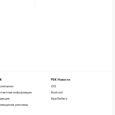
К
РБК Новости
компании
iOS
нтактная информация
Android
дакция
AppGallery
змещение рекламы