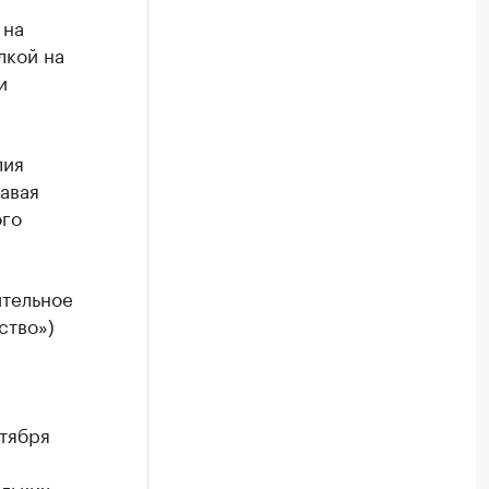
 на
лкой на
и
лия
авая
ого
ительное
ство»)
тября
льких