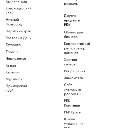
Калининград
рекламы
Краснодарский
край
Другие
Нижний
продукты
Новгород
РБК
Пермский край
Облако для
бизнеса
Ростов-на-Дону
Корпоративный
Татарстан
регистратор
Тюмень
доменов
Черноземье
Хостинг
сайтов
Кавказ
Рег.решения
Карелия
Знакомства
Мурманск
Сайт
Приморский
знакомств
край
podbor.ru
РБК
Компании
РБК Курсы
Школа
управления
РБК