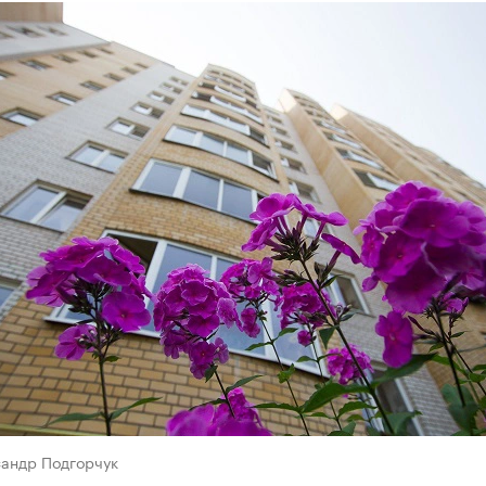
сандр Подгорчук