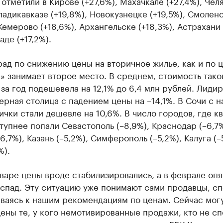
отметили в Кирове (+27,6%), Махачкале (+27,4%), Чел
ладикавказе (+19,8%), Новокузнецке (+19,5%), Смолен
 Кемерово (+18,6%), Архангельске (+18,3%), Астрахани 
аде (+17,2%).
ад по снижению цены на вторичное жилье, как и по 
» занимает второе место. В среднем, стоимость тако
за год подешевела на 12,1% до 6,4 млн рублей. Лидир
ерная столица с падением цены на –14,1%. В Сочи с н
ички стали дешевле на 10,6%. В число городов, где к
тупнее попали Севастополь (–8,9%), Краснодар (–6,7%
6,7%), Казань (–5,2%), Симферополь (–5,2%), Калуга (–5
%).
варе цены вроде стабилизировались, а в феврале опя
 спад. Эту ситуацию уже понимают сами продавцы, с
ваясь к нашим рекомендациям по ценам. Сейчас мог
ены те, у кого немотивированные продажи, кто не с