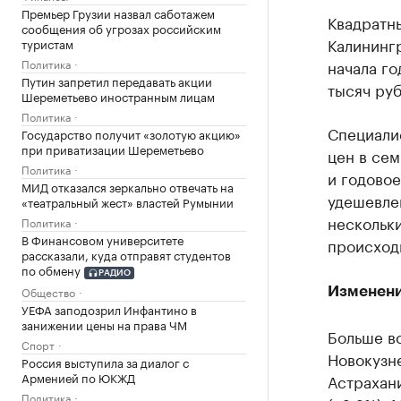
Премьер Грузии назвал саботажем
Квадратн
сообщения об угрозах российским
Калинингр
туристам
Политика
начала го
Путин запретил передавать акции
тысяч руб
Шереметьево иностранным лицам
Политика
Специали
Государство получит «золотую акцию»
при приватизации Шереметьево
цен в сем
Политика
и годовое
МИД отказался зеркально отвечать на
удешевлен
«театральный жест» властей Румынии
нескольки
Политика
В Финансовом университете
происход
рассказали, куда отправят студентов
по обмену
РАДИО
Общество
Изменени
УЕФА заподозрил Инфантино в
занижении цены на права ЧМ
Больше в
Спорт
Новокузне
Россия выступила за диалог с
Арменией по ЮКЖД
Астрахани
Политика