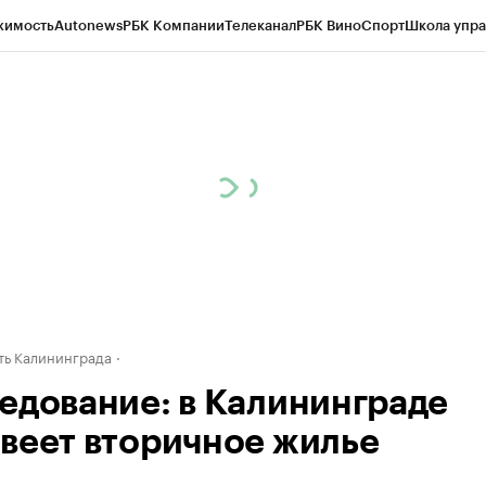
жимость
Autonews
РБК Компании
Телеканал
РБК Вино
Спорт
Школа упра
ипто
РБК Бизнес-среда
Дискуссионный клуб
Исследования
Кредитные 
рагентов
Политика
Экономика
Бизнес
Технологии и медиа
Финансы
Рын
ь Калининграда
едование: в Калининграде
веет вторичное жилье