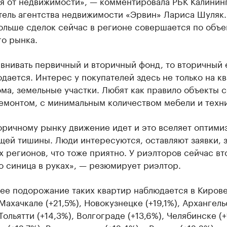
ся от недвижимости», — комментировала РБК Калинин
тель агентства недвижимости «Эрвин» Лариса Шуляк.
ольше сделок сейчас в регионе совершается по объе
го рынка.
внивать первичный и вторичный фонд, то вторичный 
одается. Интерес у покупателей здесь не только на к
ома, земельные участки. Любят как правило объекты с
монтом, с минимальным количеством мебели и техник
оричному рынку движение идет и это вселяет оптимиз
щей тишины. Люди интересуются, оставляют заявки, з
х регионов, что тоже приятно. У риэлторов сейчас вт
о синица в руках», — резюмирует риэлтор.
ее подорожание таких квартир наблюдается в Киров
 Махачкале (+21,5%), Новокузнецке (+19,1%), Архангель
 Тольятти (+14,3%), Волгограде (+13,6%), Челябинске (+