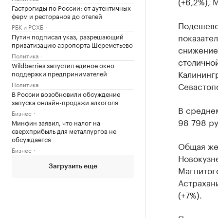
(+6,2%), 
Гастрогиды по России: от аутентичных
ферм и ресторанов до отелей
Подешеве
РБК и РСХБ
показател
Путин подписал указ, разрешающий
приватизацию аэропорта Шереметьево
снижением
Политика
столичной
Wildberries запустил единое окно
Калинингр
поддержки предпринимателей
Политика
Севастопо
В России возобновили обсуждение
запуска онлайн-продажи алкоголя
В среднем
Бизнес
98 798 ру
Минфин заявил, что налог на
сверхприбыль для металлургов не
обсуждается
Общая же 
Бизнес
Новокузне
Загрузить еще
Магнитого
Астрахани
(+7%).