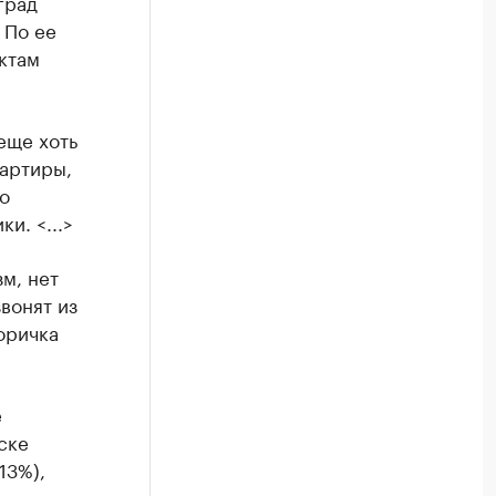
град
 По ее
ктам
еще хоть
вартиры,
о
и. <...>
м, нет
вонят из
оричка
е
ске
13%),