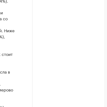
4%).
ми
а со
й. Ниже
%),
 стоит
сла в
,
емерово