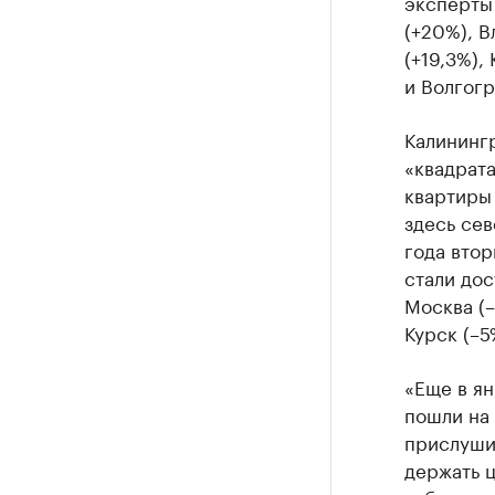
эксперты 
(+20%), В
(+19,3%),
и Волгогр
Калинингр
«квадрата
квартиры 
здесь сев
года втор
стали дос
Москва (–
Курск (–5
«Еще в ян
пошли на
прислуши
держать ц