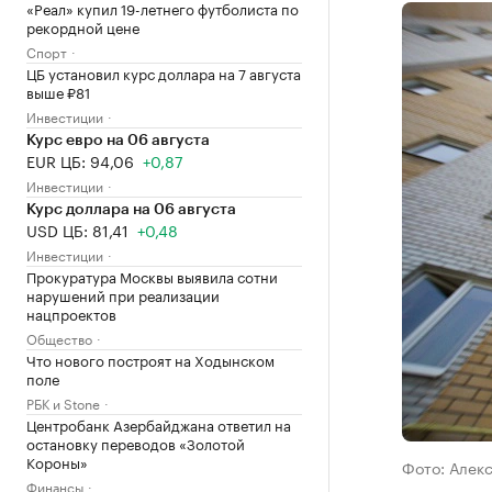
«Реал» купил 19-летнего футболиста по
рекордной цене
Спорт
ЦБ установил курс доллара на 7 августа
выше ₽81
Инвестиции
Курс евро на 06 августа
EUR ЦБ: 94,06
+0,87
Инвестиции
Курс доллара на 06 августа
USD ЦБ: 81,41
+0,48
Инвестиции
Прокуратура Москвы выявила сотни
нарушений при реализации
нацпроектов
Общество
Что нового построят на Ходынском
поле
РБК и Stone
Центробанк Азербайджана ответил на
остановку переводов «Золотой
Короны»
Фото: Алек
Финансы