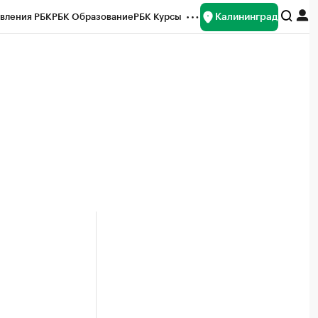
Калининград
вления РБК
РБК Образование
РБК Курсы
рейтинги
Франшизы
Газета
ок наличной валюты