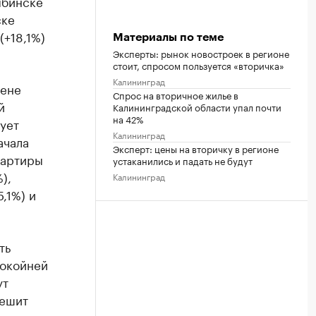
ябинске
ске
(+18,1%)
Материалы по теме
Эксперты: рынок новостроек в регионе
стоит, спросом пользуется «вторичка»
Калининград
цене
Спрос на вторичное жилье в
й
Калининградской области упал почти
на 42%
ует
Калининград
ачала
Эксперт: цены на вторичку в регионе
вартиры
устаканились и падать не будут
),
Калининград
,1%) и
ть
покойней
ут
пешит