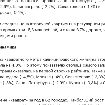
о жилье только в 5 городах: Санкт-Петербурге (–4,2
2,6%), Калининграде (–2,2%), Севастополе (–1,7%) и
ске (–0,4%).
и средняя цена вторичной квартиры на регулярном р
 время стоит 5,3 млн рублей, и это на 3,7% дороже, 
сяцами ранее.
динамика
на квадратного метра калининградского жилья на вт
ла на 4,8%. По этому показателю столица самого зап
траны оказалась на первой строчке рейтинга. Также 
аснодаре (–4,5%), Москве (–4%), Севастополе (–3,3%)
 (–3%), Санкт-Петербурге (–2,9%), Курске (–0,3%) и С
ене «квадрат» за год в 62 городах. Наибольший рост