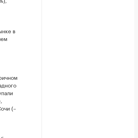
%),
ынке в
чем
оричном
адного
упали
,
очи (–