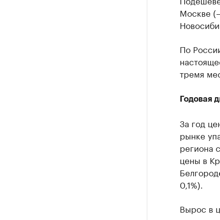
Подешевел
Москве (–
Новосибир
По Росси
настоящее
тремя ме
Годовая 
За год це
рынке упа
региона с
цены в Кр
Белгороде
0,1%).
Вырос в ц