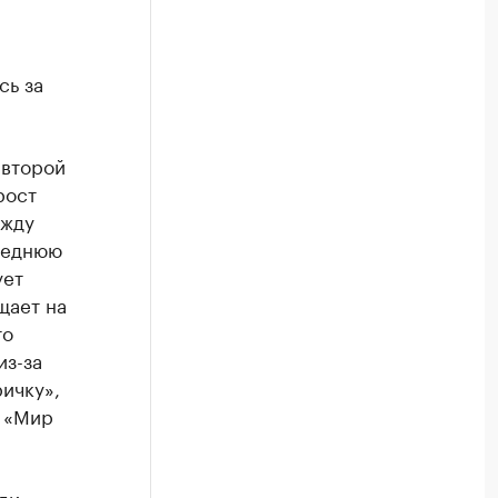
сь за
 второй
рост
ежду
леднюю
ует
щает на
то
из-за
ичку»,
а «Мир
ди