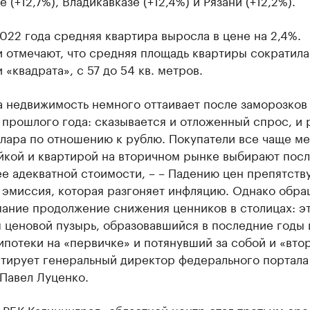
 (+12,7%), Владикавказе (+12,4%) и Рязани (+12,2%).
022 года средняя квартира выросла в цене на 2,4%.
 отмечают, что средняя площадь квартиры сократила
и «квадрата», с 57 до 54 кв. метров.
а недвижимость немного оттаивает после заморозков
прошлого года: сказывается и отложенный спрос, и 
ллара по отношению к рублю. Покупатели все чаще м
йкой и квартирой на вторичном рынке выбирают пос
ее адекватной стоимости, – – Падению цен препятств
 эмиссия, которая разгоняет инфляцию. Однако обра
мание продолжение снижения ценников в столицах: э
 ценовой пузырь, образовавшийся в последние годы 
потеки на «первичке» и потянувший за собой и «втор
тирует генеральный директор федерального портал
Павел Луценко.
 РБК Калининград, областной центр
стал
третьим сре