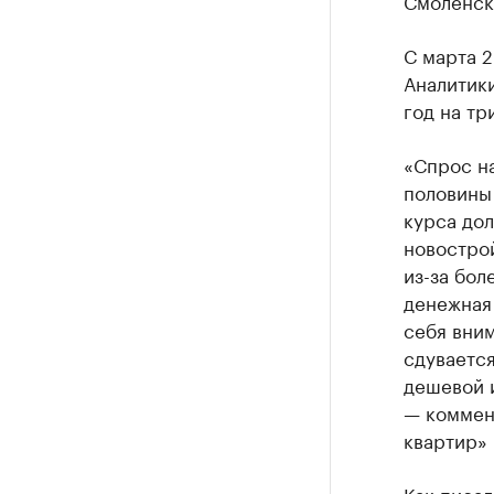
Смоленске
С марта 2
Аналитики
год на тр
«Спрос н
половины 
курса до
новостро
из-за бол
денежная
себя вни
сдувается
дешевой и
— коммен
квартир» 
Как писал