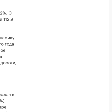
,2%. С
и 112,9
намику
го года
ное
в
едороги,
рожал в
%),
аре