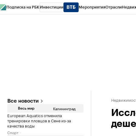
Подписка на РБК
Инвестиции
Мероприятия
Отрасли
Недви
РБК Life
Тренды
Визионеры
Национальные проекты
Город
Стиль
Кр
Спецпроекты СПб
Конференции СПб
Спецпроекты
Проверка конт
Недвижимост
Все новости
Калининград
Весь мир
Иссл
European Aquatics отменила
тренировки пловцов в Сене из-за
деше
качества воды
Спорт