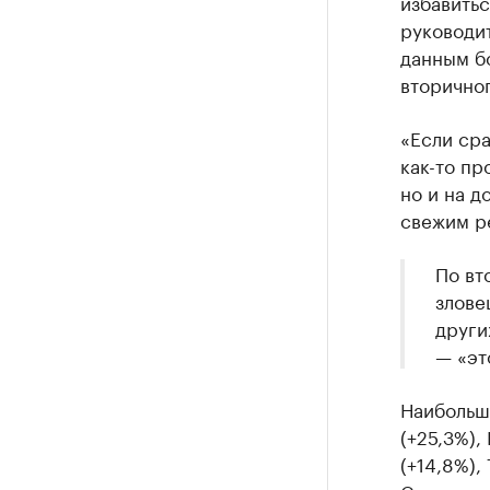
избавить
руководи
данным б
вторично
«Если сра
как-то пр
но и на д
свежим ре
По вт
злове
други
— «эт
Наибольш
(+25,3%),
(+14,8%),