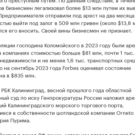
в бизнесмен легализовал более $13 млн путем их выв
Предпринимателя отправили под арест на два месяца
тью выйти под залог в 509 млн гривен (около $13,8 м
лся его вносить. Своей вины бизнесмен не признает.
оляции господина Коломойского в 2023 году были ар
в компаниях стоимостью больше $81 млн, почти 1 тыс.
недвижимости и не менее 1,6 тыс. транспортных сре
 на сентябрь 2023 года Forbes оценивал состояние
а в $835 млн.
 РБК Калининград, весной прошлого года областной
ный суд по иску Генпрокуратуры России наложил аре
ий Калининградского морского торгового порта,
иеся в собственности шотландской компании Orneto 
трия Пурима.
братил
в доход РФ акции, которыми владел депутат Г