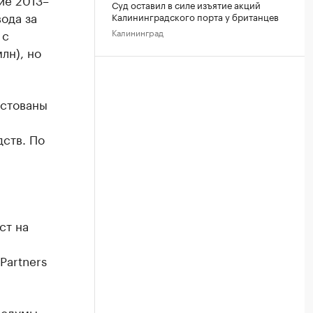
Суд оставил в силе изъятие акций
ода за
Калининградского порта у британцев
 с
Калининград
лн), но
естованы
дств. По
ст на
Partners
осдумы