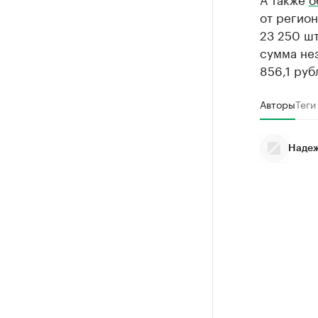
от регио
23 250 шт
сумма нез
856,1 руб
Авторы
Теги
Надеж