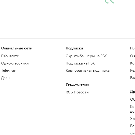
Социальные сети
Подписки
РБ
ВКонтакте
Скрыть баннеры на РБК
О 
Одноклассники
Подписка на РБК
Ко
Telegram
Корпоративная подписка
Ре
Дзен
Ра
Уведомления
RSS Новости
Др
Об
Ко
до
Хо
Ре
Зн