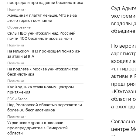
пострадали при падении беспилотника
Суд Адыг
Политика
экстреми
Женщинам платят меньше. Что из-за
этого теряют компании
владельц
Образование
объедине
Силы ПВО уничтожили над Россией
почти 400 беспилотников за ночь
По версии
Политика
На Ильском НПЗ произошел пожар из-
зарегистр
за атаки БПЛА
входили в
Политика
«антирос
На подлете к Москве уничтожили три
беспилотника
активы в 
Политика
предприя
Как Ходынка стала новым центром
«Южгазэн
притяжения
области о
РБК и Stone
Над Ростовской областью перехватили
а ежегодн
более 30 беспилотников
Политика
Согласно
Украинские дроны атаковали
промпредприятие в Самарской
центре М
области
Самотечн