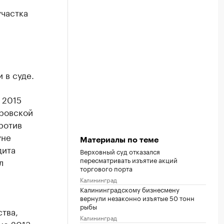
участка
 в суде.
 2015
тровской
ротив
уне
Материалы по теме
дита
Верховный суд отказался
пересматривать изъятие акций
л
торгового порта
Калининград
Калининградскому бизнесмену
вернули незаконно изъятые 50 тонн
рыбы
тва,
Калининград
ие 2013–