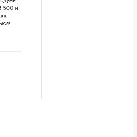
8 500 и
ана
тысяч