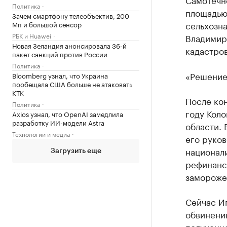
Политика
площадью 
Зачем смартфону телеобъектив, 200
сельхозн
Мп и большой сенсор
РБК и Huawei
Владимир
Новая Зеландия анонсировала 36-й
кадастров
пакет санкций против России
Политика
«Решение
Bloomberg узнал, что Украина
пообещала США больше не атаковать
КТК
После ко
Политика
году Кол
Axios узнал, что OpenAI замедлила
разработку ИИ-модели Astra
области. 
Технологии и медиа
его руков
национали
Загрузить еще
рефинанси
замороже
Сейчас И
обвинени
полученно