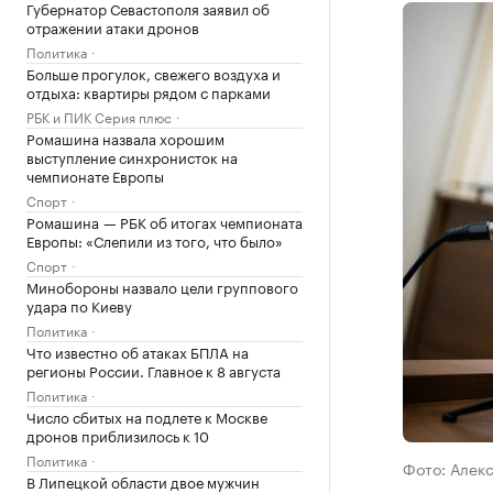
Губернатор Севастополя заявил об
отражении атаки дронов
Политика
Больше прогулок, свежего воздуха и
отдыха: квартиры рядом с парками
РБК и ПИК Серия плюс
Ромашина назвала хорошим
выступление синхронисток на
чемпионате Европы
Спорт
Ромашина — РБК об итогах чемпионата
Европы: «Слепили из того, что было»
Спорт
Минобороны назвало цели группового
удара по Киеву
Политика
Что известно об атаках БПЛА на
регионы России. Главное к 8 августа
Политика
Число сбитых на подлете к Москве
дронов приблизилось к 10
Политика
Фото: Алек
В Липецкой области двое мужчин