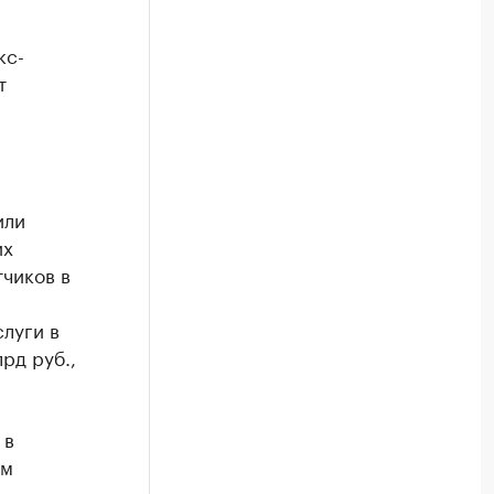
кс-
т
или
их
тчиков в
луги в
рд руб.,
 в
-м