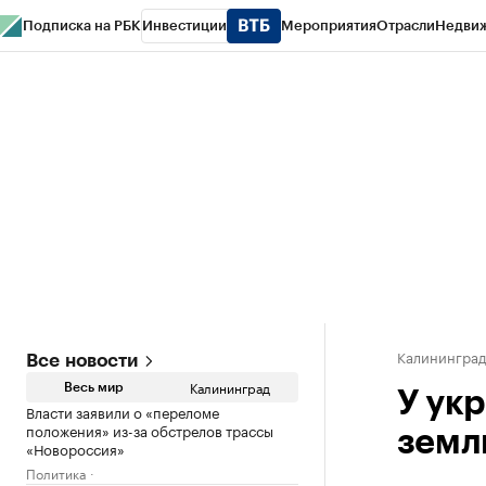
Подписка на РБК
Инвестиции
Мероприятия
Отрасли
Недви
РБК Life
Тренды
Визионеры
Национальные проекты
Город
Стиль
Кр
Спецпроекты СПб
Конференции СПб
Спецпроекты
Проверка конт
Калинингра
Все новости
Калининград
Весь мир
У ук
Власти заявили о «переломе
положения» из-за обстрелов трассы
земл
«Новороссия»
Политика