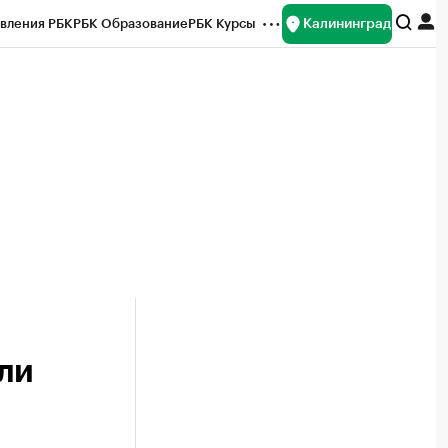
Калининград
вления РБК
РБК Образование
РБК Курсы
рейтинги
Франшизы
Газета
ок наличной валюты
ли