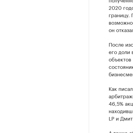
2020 годо
границу. 
возможнос
он отказа
После из
его доли 
объектов 
состоянию
бизнесмен
Как писал
арбитраж
46,5% акц
находивш
LP и Дми
А также
о