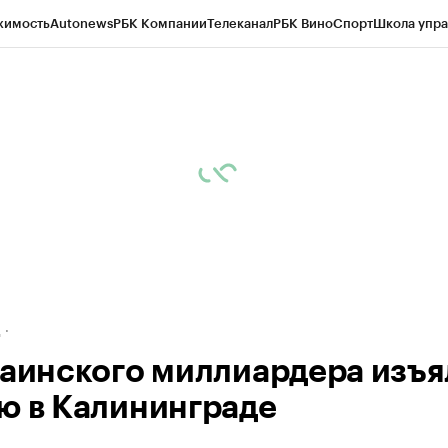
жимость
Autonews
РБК Компании
Телеканал
РБК Вино
Спорт
Школа упра
ипто
РБК Бизнес-среда
Дискуссионный клуб
Исследования
Кредитные 
рагентов
Политика
Экономика
Бизнес
Технологии и медиа
Финансы
Рын
д
раинского миллиардера изъя
ю в Калининграде