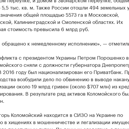
5,5 тыс. кв. м. Также России отошли 494 земельных 
азначения общей площадью 5573 га в Московской,
ской, Калининградской и Смоленской областях. Их
ая стоимость превысила 6 млрд руб.
 обращено к немедленному исполнению», — отметили
нфликта с президентом Украины Петром Порошенко в
омойского сняли с должности губернатора Днепропе
В 2016 году был национализирован его Приватбанк. П
одства возбудили дело по обвинению в выводе накан
зации около 19 млрд гривен (около $707 млн) из кре
рования. В результате ряд активов Коломойского бы
н.
горь Коломойский находится в СИЗО на Украине по
ю в хищениях в мошенничестве и легализации имущес
го преступным путем. По данным следствия, в течен