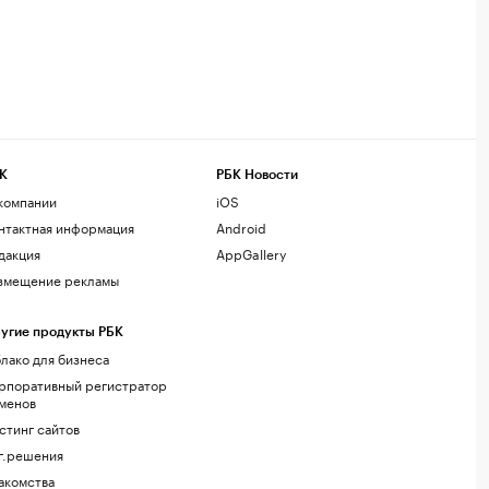
К
РБК Новости
компании
iOS
нтактная информация
Android
дакция
AppGallery
змещение рекламы
угие продукты РБК
лако для бизнеса
рпоративный регистратор
менов
стинг сайтов
г.решения
акомства