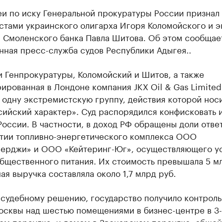
еи по иску Генеральной прокуратуры России признал
стами украинского олигарха Игоря Коломойского и э
а Смоленского банка Павла Шитова. Об этом сообщае
нная пресс-служба судов Республики Адыгея..
 Генпрокуратуры, Коломойский и Шитов, а также
ированная в Лондоне компания JKX Oil & Gas Limited
 одну экстремистскую группу, действия которой нос
сийский характер». Суд распорядился конфисковать 
России. В частности, в доход РФ обращены доли отве
тии топливно-энергетического комплекса ООО
ерджи» и ООО «Кейтеринг-Юг», осуществляющего ус
бщественного питания. Их стоимость превышала 5 мл
ая выручка составляла около 1,7 млрд руб.
 судебному решению, государство получило контроль
осквы над шестью помещениями в бизнес-центре в 3
ом переулке, и домом в Звонарском переулке, общей