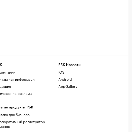
К
РБК Новости
компании
iOS
нтактная информация
Android
дакция
AppGallery
змещение рекламы
угие продукты РБК
лако для бизнеса
рпоративный регистратор
менов