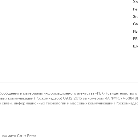
Хо
Ре
Зн
Са
РБ
РБ
Шк
ения и материалы информационного агентства «РБК» (свидетельство о 
овых коммуникаций (Роскомнадзор) 09.12.2015 за номером ИА №ФС77-63848) 
 связи, информационных технологий и массовых коммуникаций (Роскомнадз
нажмите Ctrl + Enter