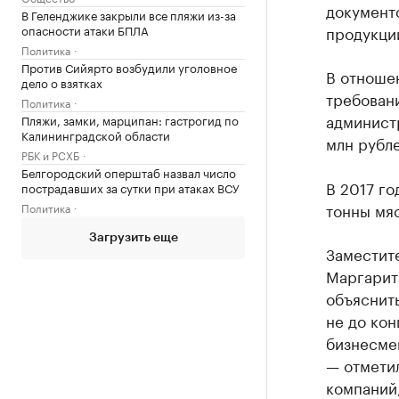
документ
В Геленджике закрыли все пляжи из-за
опасности атаки БПЛА
продукци
Политика
Против Сийярто возбудили уголовное
В отноше
дело о взятках
требовани
Политика
админист
Пляжи, замки, марципан: гастрогид по
Калининградской области
млн рубле
РБК и РСХБ
Белгородский оперштаб назвал число
В 2017 го
пострадавших за сутки при атаках ВСУ
тонны мяс
Политика
Загрузить еще
Заместит
Маргарит
объяснить
не до ко
бизнесме
— отметил
компаний,