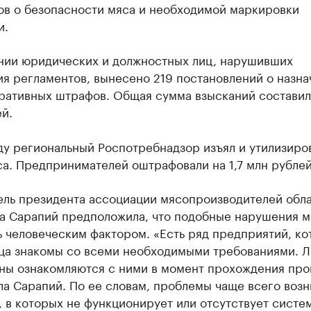
ов о безопасности мяса и необходимой маркировки
и.
нии юридических и должностных лиц, нарушивших
я регламентов, вынесено 219 постановлений о назна
ративных штрафов. Общая сумма взысканий составила
й.
ду региональный Роспотребнадзор изъял и утилизиров
а. Предпринимателей оштрафовали на 1,7 млн рублей
ель президента ассоциации мясопроизводителей обл
а Сарапий предположила, что подобные нарушения 
 человеческим фактором. «Есть ряд предприятий, к
нца знакомы со всеми необходимыми требованиями. 
ны ознакомляются с ними в момент прохождения про
а Сарапий. По ее словам, проблемы чаще всего возн
 в которых не функционирует или отсутствует систе