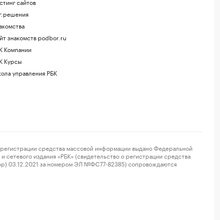
стинг сайтов
г.решения
акомства
йт знакомств podbor.ru
К Компании
К Курсы
ола управления РБК
регистрации средства массовой информации выдано Федеральной
и сетевого издания «РБК» (свидетельство о регистрации средства
ор) 03.12.2021 за номером ЭЛ №ФС77-82385) сопровождаются