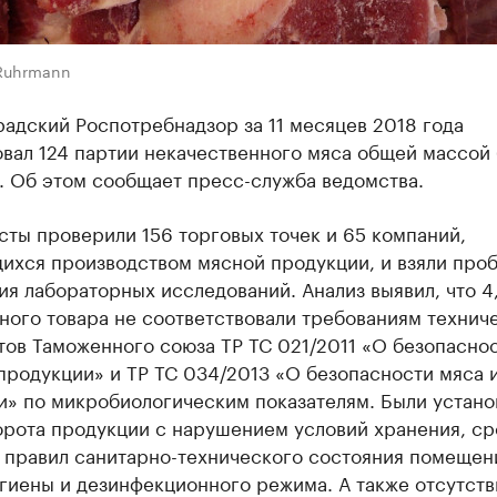
Ruhrmann
адский Роспотребнадзор за 11 месяцев 2018 года
овал 124 партии некачественного мяса общей массой
. Об этом сообщает пресс-служба ведомства.
ты проверили 156 торговых точек и 65 компаний,
ихся производством мясной продукции, и взяли проб
я лабораторных исследований. Анализ выявил, что 4
ного товара не соответствовали требованиям технич
тов Таможенного союза ТР ТС 021/2011 «О безопасно
продукции» и ТР ТС 034/2013 «О безопасности мяса 
и» по микробиологическим показателям. Были устан
орота продукции с нарушением условий хранения, ср
, правил санитарно-технического состояния помещен
гиены и дезинфекционного режима. А также отсутств