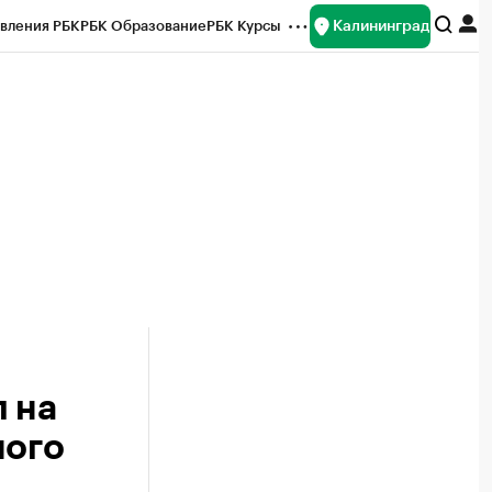
Калининград
вления РБК
РБК Образование
РБК Курсы
рейтинги
Франшизы
Газета
ок наличной валюты
 на
ного