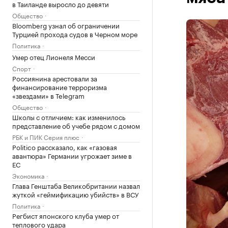
в Таиланде выросло до девяти
Общество
Bloomberg узнал об ограничении
Турцией прохода судов в Черном море
Политика
Умер отец Лионеля Месси
Спорт
Россиянина арестовали за
финансирование терроризма
«звездами» в Telegram
Общество
Школы с отличием: как изменилось
представление об учебе рядом с домом
РБК и ПИК Серия плюс
Politico рассказало, как «газовая
авантюра» Германии угрожает зиме в
ЕС
Экономика
Глава Генштаба Великобритании назвал
жуткой «геймификацию убийств» в ВСУ
Политика
Регбист японского клуба умер от
теплового удара