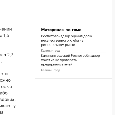
чении
Материалы по теме
 1,5
Роспотребнадзор оценил долю
некачественного хлеба на
региональном рынке
Калининград
ал 2,7
Калининградский Роспотребнадзор
хочет чаще проверять
.
предпринимателей
Калининград
асти
можно
оторые
Либо
верки»,
икают у
ма