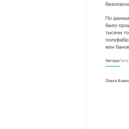
безопасно
По данным
было прои
тысячи то
полуфабри
млн банок
Авторы
Теги
Ольга Козл