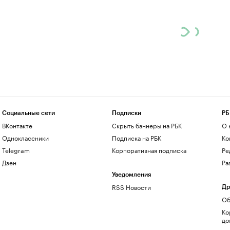
Социальные сети
Подписки
РБ
ВКонтакте
Скрыть баннеры на РБК
О 
Одноклассники
Подписка на РБК
Ко
Telegram
Корпоративная подписка
Ре
Дзен
Ра
Уведомления
RSS Новости
Др
Об
Ко
до