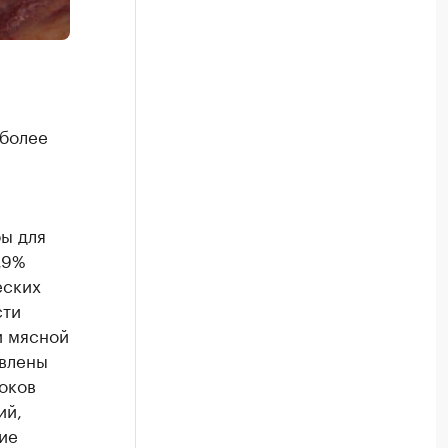
 более
ы для
,9%
еских
сти
и мясной
овлены
оков
ий,
ие