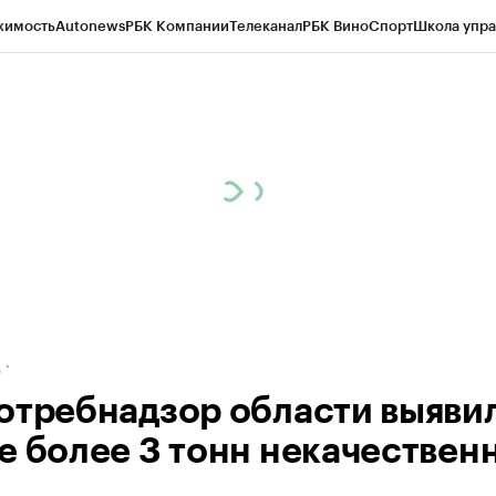
жимость
Autonews
РБК Компании
Телеканал
РБК Вино
Спорт
Школа упра
ипто
РБК Бизнес-среда
Дискуссионный клуб
Исследования
Кредитные 
рагентов
Политика
Экономика
Бизнес
Технологии и медиа
Финансы
Рын
д
отребнадзор области выявил
е более 3 тонн некачествен