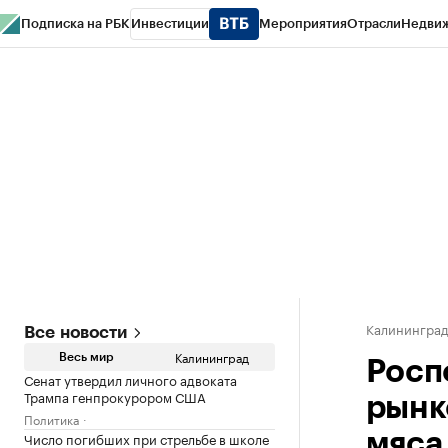
Подписка на РБК
Инвестиции
Мероприятия
Отрасли
Недви
РБК Life
Тренды
Визионеры
Национальные проекты
Город
Стиль
Кр
Спецпроекты СПб
Конференции СПб
Спецпроекты
Проверка конт
Калинингра
Все новости
Калининград
Весь мир
Росп
Сенат утвердил личного адвоката
Трампа генпрокурором США
рынк
Политика
Число погибших при стрельбе в школе
мяса