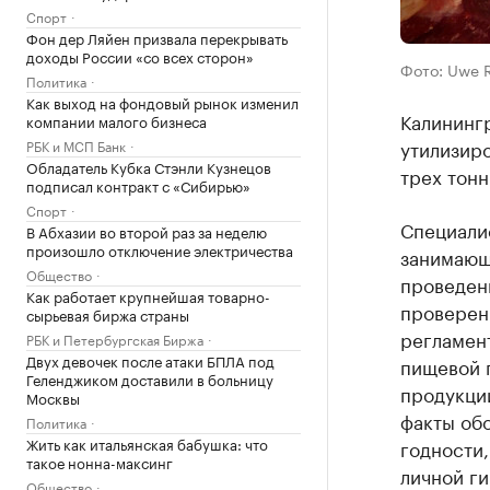
Спорт
Фон дер Ляйен призвала перекрывать
доходы России «со всех сторон»
Фото: Uwe 
Политика
Как выход на фондовый рынок изменил
Калинингр
компании малого бизнеса
утилизир
РБК и МСП Банк
Обладатель Кубка Стэнли Кузнецов
трех тонн
подписал контракт с «Сибирью»
Спорт
Специалис
В Абхазии во второй раз за неделю
произошло отключение электричества
занимающ
Общество
проведени
Как работает крупнейшая товарно-
проверен
сырьевая биржа страны
регламен
РБК и Петербургская Биржа
Двух девочек после атаки БПЛА под
пищевой 
Геленджиком доставили в больницу
продукци
Москвы
факты об
Политика
Жить как итальянская бабушка: что
годности
такое нонна-максинг
личной ги
Общество