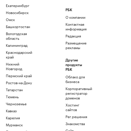
Екатеринбург
РБК
Новосибирск
О компании
Омск
Контактная
Башкортостан
информация
Вологодская
Редакция
область
Размещение
Калининград
рекламы
Краснодарский
край
Другие
Нижний
продукты
Новгород
РБК
Пермский край
Облако для
бизнеса
Ростов-на-Дону
Корпоративный
Татарстан
регистратор
Тюмень
доменов
Черноземье
Хостинг
сайтов
Кавказ
Рег.решения
Карелия
Знакомства
Мурманск
Сайт