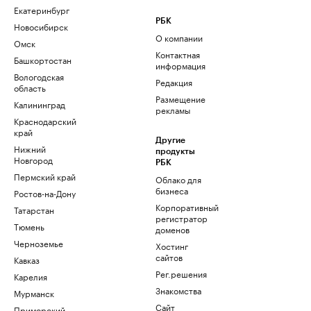
Екатеринбург
РБК
Новосибирск
О компании
Омск
Контактная
Башкортостан
информация
Вологодская
Редакция
область
Размещение
Калининград
рекламы
Краснодарский
край
Другие
Нижний
продукты
Новгород
РБК
Пермский край
Облако для
бизнеса
Ростов-на-Дону
Корпоративный
Татарстан
регистратор
Тюмень
доменов
Черноземье
Хостинг
сайтов
Кавказ
Рег.решения
Карелия
Знакомства
Мурманск
Сайт
Приморский