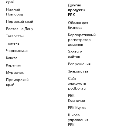
край
Другие
Нижний
продукты
Новгород
РБК
Пермский край
Облако для
бизнеса
Ростов-на-Дону
Корпоративный
Татарстан
регистратор
Тюмень
доменов
Черноземье
Хостинг
сайтов
Кавказ
Рег.решения
Карелия
Знакомства
Мурманск
Сайт
Приморский
знакомств
край
podbor.ru
РБК
Компании
РБК Курсы
Школа
управления
РБК