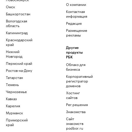
О компании
Омск
Контактная
Башкортостан
информация
Вологодская
Редакция
область
Размещение
Калининград
рекламы
Краснодарский
край
Другие
Нижний
продукты
Новгород
РБК
Пермский край
Облако для
бизнеса
Ростов-на-Дону
Корпоративный
Татарстан
регистратор
Тюмень
доменов
Черноземье
Хостинг
сайтов
Кавказ
Рег.решения
Карелия
Знакомства
Мурманск
Сайт
Приморский
знакомств
край
podbor.ru