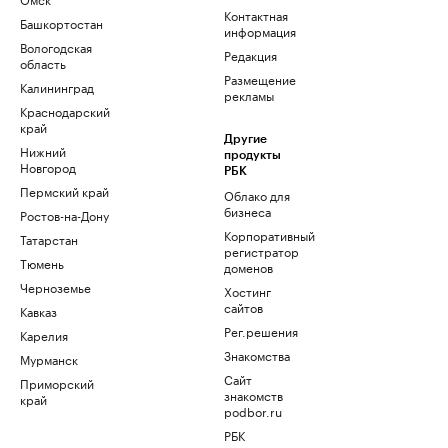
Контактная
Башкортостан
информация
Вологодская
Редакция
область
Размещение
Калининград
рекламы
Краснодарский
край
Другие
Нижний
продукты
Новгород
РБК
Пермский край
Облако для
бизнеса
Ростов-на-Дону
Корпоративный
Татарстан
регистратор
Тюмень
доменов
Черноземье
Хостинг
сайтов
Кавказ
Рег.решения
Карелия
Знакомства
Мурманск
Сайт
Приморский
знакомств
край
podbor.ru
РБК