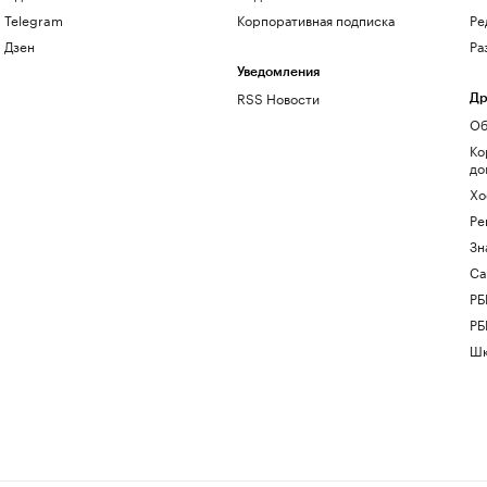
Telegram
Корпоративная подписка
Ре
Дзен
Ра
Уведомления
RSS Новости
Др
Об
Ко
до
Хо
Ре
Зн
Са
РБ
РБ
Шк