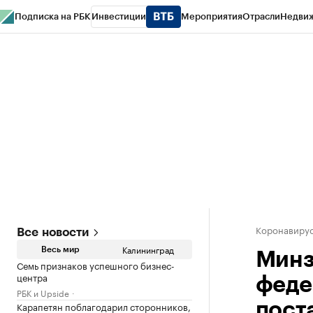
Подписка на РБК
Инвестиции
Мероприятия
Отрасли
Недви
РБК Life
Тренды
Визионеры
Национальные проекты
Город
Стиль
Кр
Спецпроекты СПб
Конференции СПб
Спецпроекты
Проверка конт
Коронавирус
Все новости
Калининград
Весь мир
Минз
Семь признаков успешного бизнес-
центра
феде
РБК и Upside
Карапетян поблагодарил сторонников,
пост