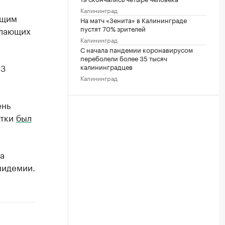
Калининград
бщим
На матч «Зенита» в Калининграде
пустят 70% зрителей
елающих
Калининград
С начала пандемии коронавирусом
переболели более 35 тысяч
03
калининградцев
Калининград
ень
утки
был
а
пидемии.