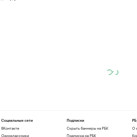
Социальные сети
Подписки
РБ
ВКонтакте
Скрыть баннеры на РБК
О 
Одноклассники
Подписка на РБК
Ко