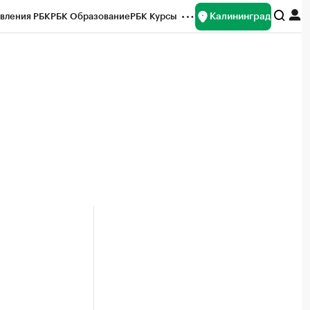
Калининград
вления РБК
РБК Образование
РБК Курсы
рейтинги
Франшизы
Газета
ок наличной валюты