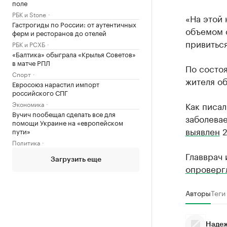
поле
РБК и Stone
«На этой 
Гастрогиды по России: от аутентичных
объемом о
ферм и ресторанов до отелей
привиться
РБК и РСХБ
«Балтика» обыграла «Крылья Советов»
в матче РПЛ
По состоя
Спорт
жителя об
Евросоюз нарастил импорт
российского СПГ
Экономика
Как писал
Вучич пообещал сделать все для
заболева
помощи Украине на «европейском
выявлен
2
пути»
Политика
Главврач
Загрузить еще
опроверг
Авторы
Теги
Надеж