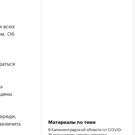
и всех
им. Об
даться
ы
кцины
ереди,
величить
Материалы по теме
В Калининградской области от COVID-
19 скончались четыре человека