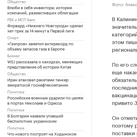
Общество
Фото: Алек
Влюби в себя инвестора: истории
компаний, разместивших облигации
В Калинин
РБК и МСП Банк
Форвард «Нижнего Новгорода» сделал
значител
хет-трик за 14 минут в Первой лиге
категори
Спорт
этом пиш
«Газпром» заметил антирекорд по
регионал
объему запасов газа в Европе
Бизнес
WSJ рассказала о находках, меняющих
По его сл
представление об истории Китая
еще нака
Общество
обязатель
Иран атаковал ракетами танкер
эмиратской госнефтекомпании
последний
Политика
вакцинаци
Российские военные ударили по целям
привито 3
в портах Николаев и Одесса
Политика
В Болгарии назвали упавший
Он отмети
беспилотник украинским
поэтому 
Политика
поставки 
Что нового построят на Ходынском