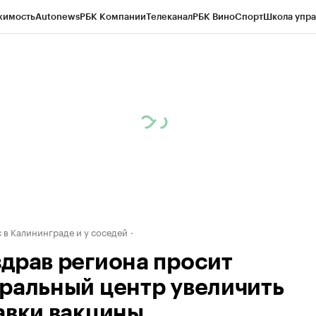
жимость
Autonews
РБК Компании
Телеканал
РБК Вино
Спорт
Школа упра
ипто
РБК Бизнес-среда
Дискуссионный клуб
Исследования
Кредитные 
рагентов
Политика
Экономика
Бизнес
Технологии и медиа
Финансы
Рын
 в Калининграде и у соседей
драв региона просит
ральный центр увеличить
авки вакцины