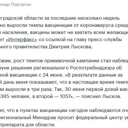
сандр Подгорчук
градской области за последние несколько недель
ьно выросли темпы вакцинации от коронавируса сред
й населения, вакцины может не хватить всем желающ
ет
«Интерфакс»
со ссылкой на главу пресс-службы
ьного правительства Дмитрия Лыскова.
овам, рост темпов прививочной кампании стал наблю
нуне решения регионального Роспотребнадзора об
ной вакцинации с 24 июня. «В результате данные за
 день июня показывают, что в настоящее время темп
и выросли в три раза. Так, 30 июня первой дозой ва
395 человек, а второй — 1057», — пояснил Лысков.
л, что в пунктах вакцинации сегодня наблюдаются оч
региональный Минздрав просит федеральный центр у
препарата для области.