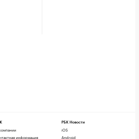
К
РБК Новости
компании
iOS
нтактная информация
Android