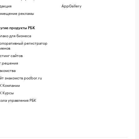
дакция
AppGallery
змещение рекламы
угие продукты РБК
лако для бизнеса
рпоративный регистратор
менов
стинг сайтов
г.решения
акомства
йт знакомств podbor.ru
К Компании
К Курсы
ола управления РБК