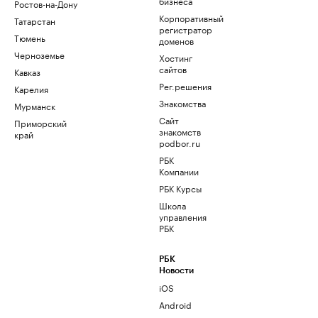
бизнеса
Ростов-на-Дону
Корпоративный
Татарстан
регистратор
Тюмень
доменов
Черноземье
Хостинг
сайтов
Кавказ
Рег.решения
Карелия
Знакомства
Мурманск
Сайт
Приморский
знакомств
край
podbor.ru
РБК
Компании
РБК Курсы
Школа
управления
РБК
РБК
Новости
iOS
Android