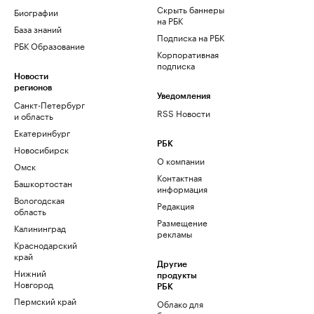
Скрыть баннеры
Биографии
на РБК
База знаний
Подписка на РБК
РБК Образование
Корпоративная
подписка
Новости
регионов
Уведомления
Санкт-Петербург
RSS Новости
и область
Екатеринбург
РБК
Новосибирск
О компании
Омск
Контактная
Башкортостан
информация
Вологодская
Редакция
область
Размещение
Калининград
рекламы
Краснодарский
край
Другие
Нижний
продукты
Новгород
РБК
Пермский край
Облако для