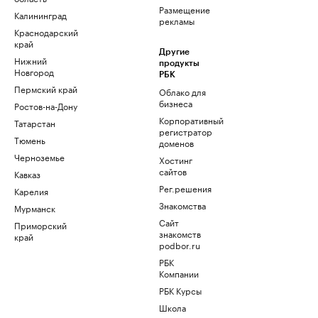
Размещение
Калининград
рекламы
Краснодарский
край
Другие
Нижний
продукты
Новгород
РБК
Пермский край
Облако для
бизнеса
Ростов-на-Дону
Корпоративный
Татарстан
регистратор
Тюмень
доменов
Черноземье
Хостинг
сайтов
Кавказ
Рег.решения
Карелия
Знакомства
Мурманск
Сайт
Приморский
знакомств
край
podbor.ru
РБК
Компании
РБК Курсы
Школа