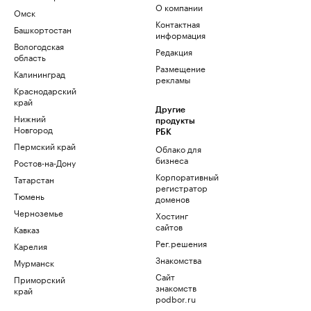
О компании
Омск
Контактная
Башкортостан
информация
Вологодская
Редакция
область
Размещение
Калининград
рекламы
Краснодарский
край
Другие
Нижний
продукты
Новгород
РБК
Пермский край
Облако для
бизнеса
Ростов-на-Дону
Корпоративный
Татарстан
регистратор
Тюмень
доменов
Черноземье
Хостинг
сайтов
Кавказ
Рег.решения
Карелия
Знакомства
Мурманск
Сайт
Приморский
знакомств
край
podbor.ru