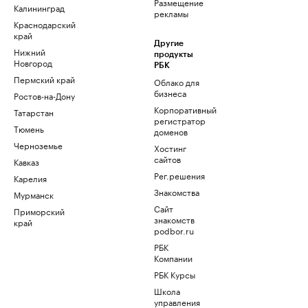
Размещение
Калининград
рекламы
Краснодарский
край
Другие
Нижний
продукты
Новгород
РБК
Пермский край
Облако для
бизнеса
Ростов-на-Дону
Корпоративный
Татарстан
регистратор
Тюмень
доменов
Черноземье
Хостинг
сайтов
Кавказ
Рег.решения
Карелия
Знакомства
Мурманск
Сайт
Приморский
знакомств
край
podbor.ru
РБК
Компании
РБК Курсы
Школа
управления