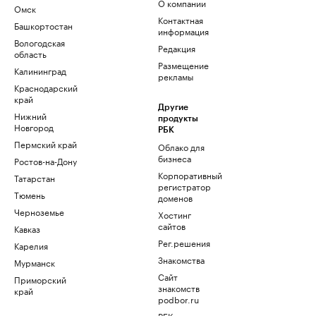
О компании
Омск
Контактная
Башкортостан
информация
Вологодская
Редакция
область
Размещение
Калининград
рекламы
Краснодарский
край
Другие
Нижний
продукты
Новгород
РБК
Пермский край
Облако для
бизнеса
Ростов-на-Дону
Корпоративный
Татарстан
регистратор
Тюмень
доменов
Черноземье
Хостинг
сайтов
Кавказ
Рег.решения
Карелия
Знакомства
Мурманск
Сайт
Приморский
знакомств
край
podbor.ru
РБК