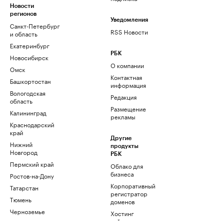
Новости
регионов
Уведомления
Санкт-Петербург
RSS Новости
и область
Екатеринбург
РБК
Новосибирск
О компании
Омск
Контактная
Башкортостан
информация
Вологодская
Редакция
область
Размещение
Калининград
рекламы
Краснодарский
край
Другие
Нижний
продукты
Новгород
РБК
Пермский край
Облако для
бизнеса
Ростов-на-Дону
Корпоративный
Татарстан
регистратор
Тюмень
доменов
Черноземье
Хостинг
сайтов