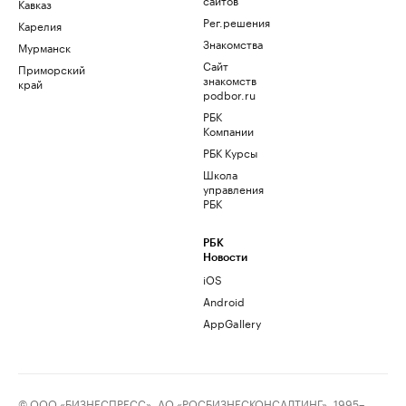
Кавказ
Рег.решения
Карелия
Знакомства
Мурманск
Сайт
Приморский
знакомств
край
podbor.ru
РБК
Компании
РБК Курсы
Школа
управления
РБК
РБК
Новости
iOS
Android
AppGallery
© ООО «БИЗНЕСПРЕСС», АО «РОСБИЗНЕСКОНСАЛТИНГ», 1995–