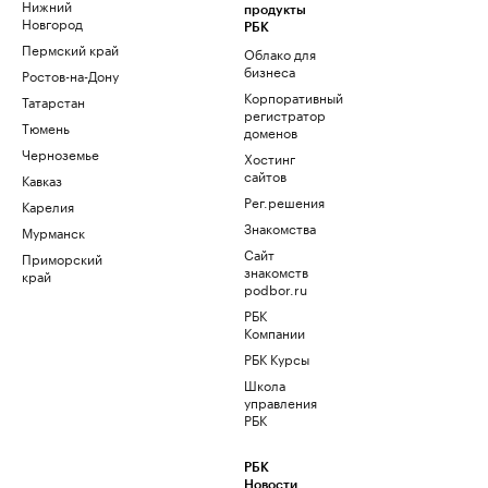
Нижний
продукты
Новгород
РБК
Пермский край
Облако для
бизнеса
Ростов-на-Дону
Корпоративный
Татарстан
регистратор
Тюмень
доменов
Черноземье
Хостинг
сайтов
Кавказ
Рег.решения
Карелия
Знакомства
Мурманск
Сайт
Приморский
знакомств
край
podbor.ru
РБК
Компании
РБК Курсы
Школа
управления
РБК
РБК
Новости