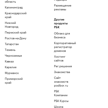
область
Размещение
Калининград
рекламы
Краснодарский
край
Другие
Нижний
продукты
Новгород
РБК
Пермский край
Облако для
бизнеса
Ростов-на-Дону
Корпоративный
Татарстан
регистратор
Тюмень
доменов
Черноземье
Хостинг
сайтов
Кавказ
Рег.решения
Карелия
Знакомства
Мурманск
Сайт
Приморский
знакомств
край
podbor.ru
РБК
Компании
РБК Курсы
Школа