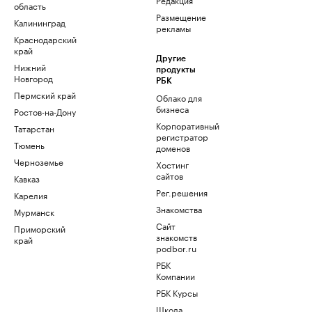
область
Размещение
Калининград
рекламы
Краснодарский
край
Другие
Нижний
продукты
Новгород
РБК
Пермский край
Облако для
бизнеса
Ростов-на-Дону
Корпоративный
Татарстан
регистратор
Тюмень
доменов
Черноземье
Хостинг
сайтов
Кавказ
Рег.решения
Карелия
Знакомства
Мурманск
Сайт
Приморский
знакомств
край
podbor.ru
РБК
Компании
РБК Курсы
Школа