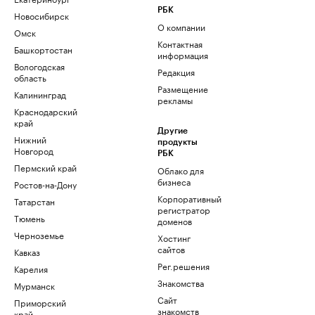
РБК
Новосибирск
О компании
Омск
Контактная
Башкортостан
информация
Вологодская
Редакция
область
Размещение
Калининград
рекламы
Краснодарский
край
Другие
Нижний
продукты
Новгород
РБК
Пермский край
Облако для
бизнеса
Ростов-на-Дону
Корпоративный
Татарстан
регистратор
Тюмень
доменов
Черноземье
Хостинг
сайтов
Кавказ
Рег.решения
Карелия
Знакомства
Мурманск
Сайт
Приморский
знакомств
край