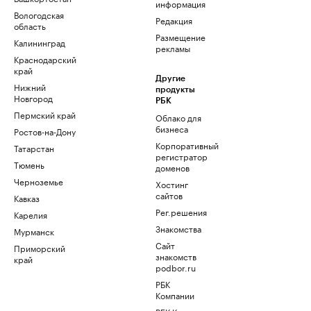
информация
Вологодская
Редакция
область
Размещение
Калининград
рекламы
Краснодарский
край
Другие
Нижний
продукты
Новгород
РБК
Пермский край
Облако для
бизнеса
Ростов-на-Дону
Корпоративный
Татарстан
регистратор
Тюмень
доменов
Черноземье
Хостинг
сайтов
Кавказ
Рег.решения
Карелия
Знакомства
Мурманск
Сайт
Приморский
знакомств
край
podbor.ru
РБК
Компании