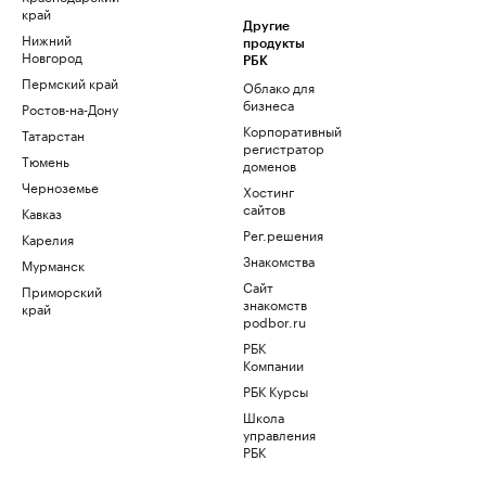
край
Другие
Нижний
продукты
Новгород
РБК
Пермский край
Облако для
бизнеса
Ростов-на-Дону
Корпоративный
Татарстан
регистратор
Тюмень
доменов
Черноземье
Хостинг
сайтов
Кавказ
Рег.решения
Карелия
Знакомства
Мурманск
Сайт
Приморский
знакомств
край
podbor.ru
РБК
Компании
РБК Курсы
Школа
управления
РБК