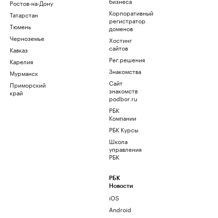
бизнеса
Ростов-на-Дону
Корпоративный
Татарстан
регистратор
Тюмень
доменов
Черноземье
Хостинг
сайтов
Кавказ
Рег.решения
Карелия
Знакомства
Мурманск
Сайт
Приморский
знакомств
край
podbor.ru
РБК
Компании
РБК Курсы
Школа
управления
РБК
РБК
Новости
iOS
Android