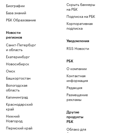
Скрыть баннеры
Биографии
на РБК
База знаний
Подписка на РБК
РБК Образование
Корпоративная
подписка
Новости
регионов
Уведомления
Санкт-Петербург
RSS Новости
и область
Екатеринбург
РБК
Новосибирск
О компании
Омск
Контактная
Башкортостан
информация
Вологодская
Редакция
область
Размещение
Калининград
рекламы
Краснодарский
край
Другие
Нижний
продукты
Новгород
РБК
Пермский край
Облако для