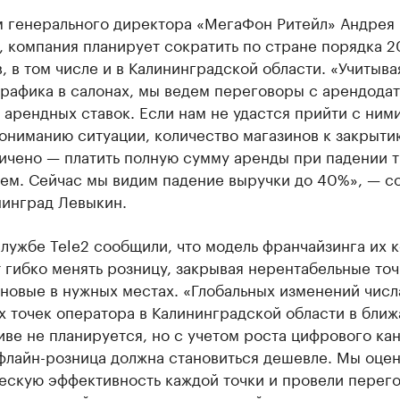
м генерального директора «МегаФон Ритейл» Андрея
, компания планирует сократить по стране порядка 
, в том числе и в Калининградской области. «Учитыва
рафика в салонах, мы ведем переговоры с арендода
арендных ставок. Если нам не удастся прийти с ними
ониманию ситуации, количество магазинов к закрыти
личено — платить полную сумму аренды при падении 
дем. Сейчас мы видим падение выручки до 40%», — с
нинград Левыкин.
лужбе Tele2 сообщили, что модель франчайзинга их 
 гибко менять розницу, закрывая нерентабельные точ
новые в нужных местах. «Глобальных изменений числ
х точек оператора в Калининградской области в бли
ве не планируется, но с учетом роста цифрового ка
флайн-розница должна становиться дешевле. Мы оце
ескую эффективность каждой точки и провели перег