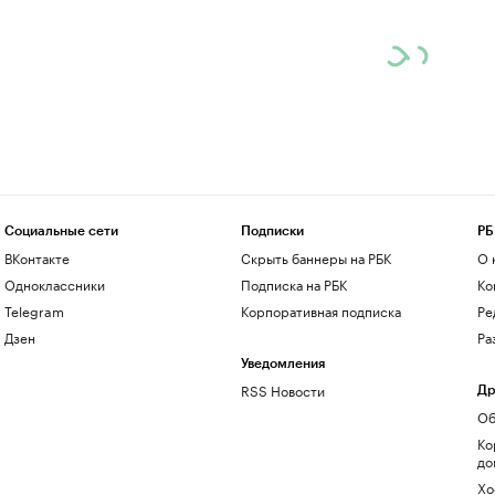
Социальные сети
Подписки
РБ
ВКонтакте
Скрыть баннеры на РБК
О 
Одноклассники
Подписка на РБК
Ко
Telegram
Корпоративная подписка
Ре
Дзен
Ра
Уведомления
RSS Новости
Др
Об
Ко
до
Хо