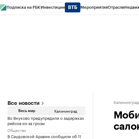
Подписка на РБК
Инвестиции
Мероприятия
Отрасли
Недви
РБК Life
Тренды
Визионеры
Национальные проекты
Город
Стиль
Кр
Спецпроекты СПб
Конференции СПб
Спецпроекты
Проверка конт
Калинингра
Все новости
Калининград
Весь мир
Моби
Во Внуково предупредили о задержках
рейсов из-за грозы
сало
Общество
В Саудовской Аравии сообщили об 11