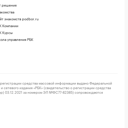
г.решения
акомства
йт знакомств podbor.ru
К Компании
К Курсы
ола управления РБК
регистрации средства массовой информации выдано Федеральной
и сетевого издания «РБК» (свидетельство о регистрации средства
ор) 03.12.2021 за номером ЭЛ №ФС77-82385) сопровождаются