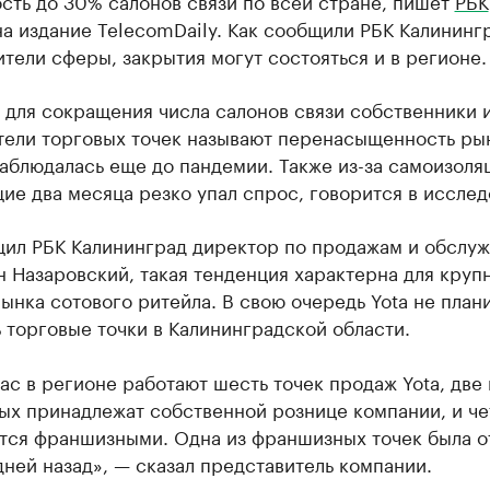
сть до 30% салонов связи по всей стране, пишет
РБК
а издание TelecomDaily. Как сообщили РБК Калининг
тели сферы, закрытия могут состояться и в регионе.
 для сокращения числа салонов связи собственники 
тели торговых точек называют перенасыщенность ры
аблюдалась еще до пандемии. Также из-за самоизоля
е два месяца резко упал спрос, говорится в исслед
щил РБК Калининград директор по продажам и обслу
н Назаровский, такая тенденция характерна для круп
ынка сотового ритейла. В свою очередь Yota не план
 торговые точки в Калининградской области.
ас в регионе работают шесть точек продаж Yota, две 
ых принадлежат собственной рознице компании, и ч
тся франшизными. Одна из франшизных точек была о
дней назад», — сказал представитель компании.