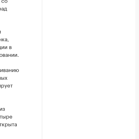
со
рад
и
нка,
ции в
овании.
живанию
ных
ирует
из
етыре
ткрыта