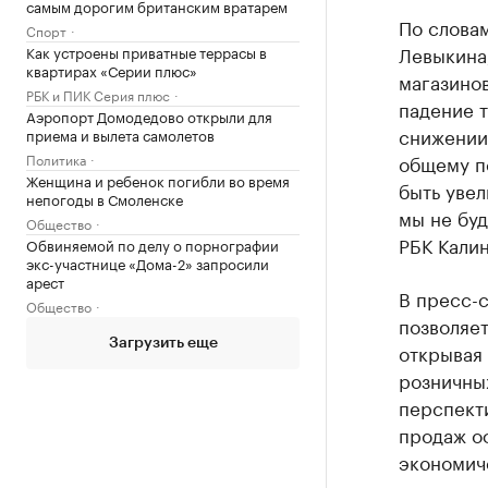
самым дорогим британским вратарем
По слова
Спорт
Левыкина
Как устроены приватные террасы в
квартирах «Серии плюс»
магазинов
РБК и ПИК Серия плюс
падение т
Аэропорт Домодедово открыли для
снижении 
приема и вылета самолетов
Политика
общему п
Женщина и ребенок погибли во время
быть уве
непогоды в Смоленске
мы не бу
Общество
РБК Кали
Обвиняемой по делу о порнографии
экс-участнице «Дома-2» запросили
арест
В пресс-с
Общество
позволяет
Загрузить еще
открывая 
розничны
перспекти
продаж о
экономич