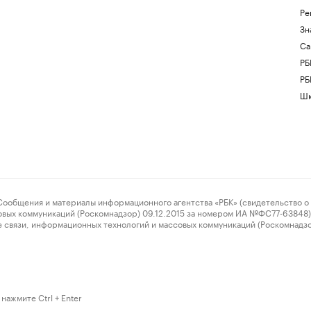
Ре
Зн
Са
РБ
РБ
Шк
ения и материалы информационного агентства «РБК» (свидетельство о 
овых коммуникаций (Роскомнадзор) 09.12.2015 за номером ИА №ФС77-63848) 
 связи, информационных технологий и массовых коммуникаций (Роскомнадз
нажмите Ctrl + Enter