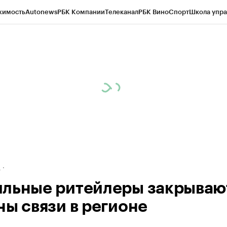
жимость
Autonews
РБК Компании
Телеканал
РБК Вино
Спорт
Школа упра
ипто
РБК Бизнес-среда
Дискуссионный клуб
Исследования
Кредитные 
рагентов
Политика
Экономика
Бизнес
Технологии и медиа
Финансы
Рын
д
льные ритейлеры закрываю
ны связи в регионе