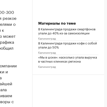
200-300
я резкое
телями о
Материалы по теме
В Калининграде продажи смартфонов
 к
упали до 40% из-за самоизоляции
ю может
Калининград
трафика
В Калининграде продажи кофе с собой
упали до 50%
ообщил
Калининград
«Мы в шоке»: насколько упала выручка
в частных клиниках региона
компании
Калининград
ки и
а
жайшей
нала
ниваем
оворы с