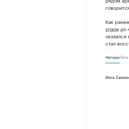
рядом ар
говоритс
Как ране
упали
до 
оказался
стал восс
Авторы
Теги
Инга Селез