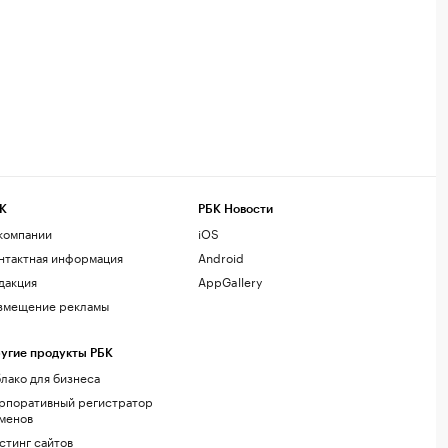
К
РБК Новости
компании
iOS
нтактная информация
Android
дакция
AppGallery
змещение рекламы
угие продукты РБК
лако для бизнеса
рпоративный регистратор
менов
стинг сайтов