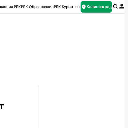
Калининград
вления РБК
РБК Образование
РБК Курсы
рейтинги
Франшизы
Газета
ок наличной валюты
т