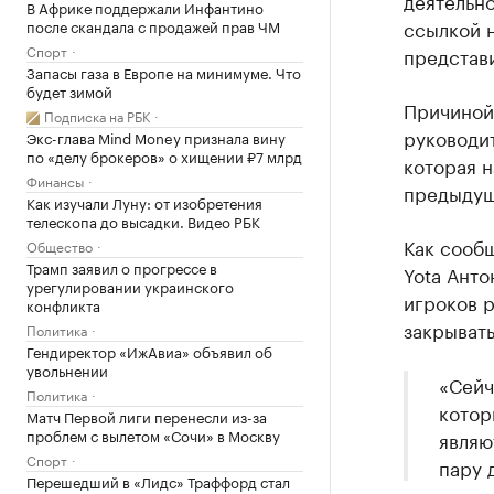
деятельно
В Африке поддержали Инфантино
ссылкой н
после скандала с продажей прав ЧМ
Спорт
представи
Запасы газа в Европе на минимуме. Что
будет зимой
Причиной
Подписка на РБК
руководи
Экс-глава Mind Money признала вину
по «делу брокеров» о хищении ₽7 млрд
которая н
Финансы
предыдущи
Как изучали Луну: от изобретения
телескопа до высадки. Видео РБК
Как сооб
Общество
Трамп заявил о прогрессе в
Yota Анто
урегулировании украинского
игроков р
конфликта
закрывать
Политика
Гендиректор «ИжАвиа» объявил об
увольнении
«Сейч
Политика
котор
Матч Первой лиги перенесли из-за
проблем с вылетом «Сочи» в Москву
являю
Спорт
пару 
Перешедший в «Лидс» Траффорд стал