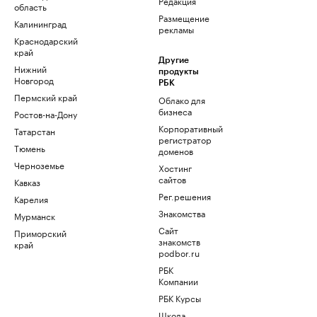
Редакция
область
Размещение
Калининград
рекламы
Краснодарский
край
Другие
Нижний
продукты
Новгород
РБК
Пермский край
Облако для
бизнеса
Ростов-на-Дону
Корпоративный
Татарстан
регистратор
Тюмень
доменов
Черноземье
Хостинг
сайтов
Кавказ
Рег.решения
Карелия
Знакомства
Мурманск
Сайт
Приморский
знакомств
край
podbor.ru
РБК
Компании
РБК Курсы
Школа