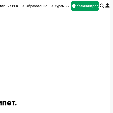
Калининград
вления РБК
РБК Образование
РБК Курсы
рейтинги
Франшизы
Газета
ок наличной валюты
пет.