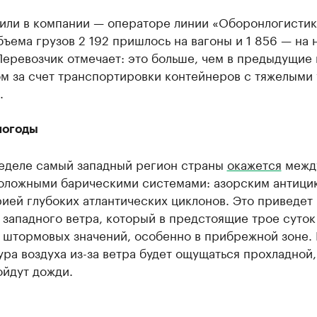
тили в компании — операторе линии «Оборонлогистик
ъема грузов 2 192 пришлось на вагоны и 1 856 — на 
Перевозчик отмечает: это больше, чем в предыдущие
м за счет транспортировки контейнеров с тяжелыми 
.
погоды
неделе самый западный регион страны
окажется
межд
оложными барическими системами: азорским антици
ией глубоких атлантических циклонов. Это приведет 
западного ветра, который в предстоящие трое суток
ь штормовых значений, особенно в прибрежной зоне.
ра воздуха из-за ветра будет ощущаться прохладной, 
ойдут дожди.