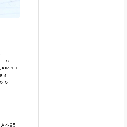
с
вого
 домов в
или
рого
н АИ-95