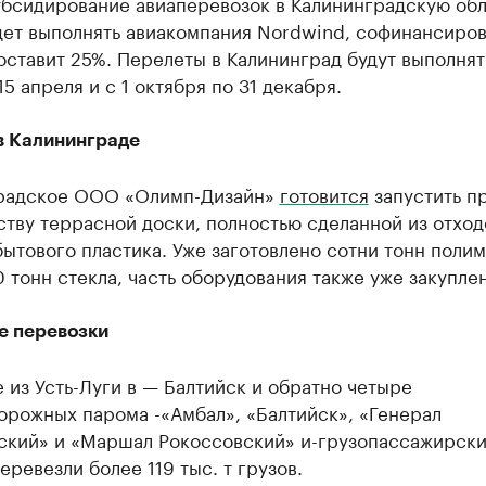
убсидирование авиаперевозок в Калининградскую обл
дет выполнять авиакомпания Nordwind, софинансиро
оставит 25%. Перелеты в Калининград будут выполнят
15 апреля и с 1 октября по 31 декабря.
в Калининграде
радское ООО «Олимп-Дизайн»
готовится
запустить п
тву террасной доски, полностью сделанной из отход
бытового пластика. Уже заготовлено сотни тонн поли
 тонн стекла, часть оборудования также уже закуплен
 перевозки
 из Усть-Луги в — Балтийск и обратно четыре
орожных парома -«Амбал», «Балтийск», «Генерал
ский» и «Маршал Рокоссовский» и-грузопассажирск
еревезли более 119 тыс. т грузов.