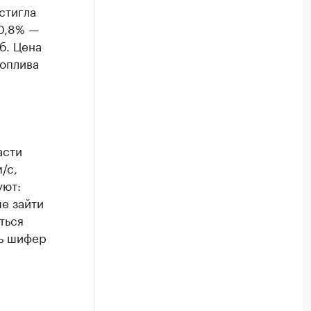
стигла
10,8% —
б. Цена
топлива
асти
/с,
уют:
ше зайти
ться
ть шифер