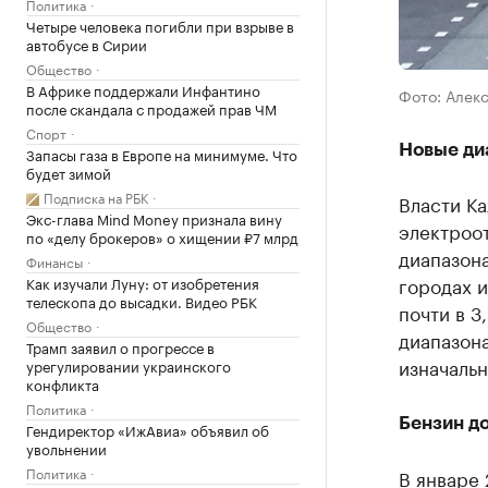
Политика
Четыре человека погибли при взрыве в
автобусе в Сирии
Общество
В Африке поддержали Инфантино
Фото: Алек
после скандала с продажей прав ЧМ
Спорт
Новые ди
Запасы газа в Европе на минимуме. Что
будет зимой
Подписка на РБК
Власти К
Экс-глава Mind Money признала вину
электроо
по «делу брокеров» о хищении ₽7 млрд
диапазон
Финансы
городах и
Как изучали Луну: от изобретения
телескопа до высадки. Видео РБК
почти в 3
Общество
диапазона
Трамп заявил о прогрессе в
изначаль
урегулировании украинского
конфликта
Политика
Бензин д
Гендиректор «ИжАвиа» объявил об
увольнении
Политика
В январе 