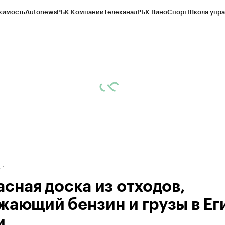
жимость
Autonews
РБК Компании
Телеканал
РБК Вино
Спорт
Школа упра
ипто
РБК Бизнес-среда
Дискуссионный клуб
Исследования
Кредитные 
рагентов
Политика
Экономика
Бизнес
Технологии и медиа
Финансы
Рын
д
асная доска из отходов,
жающий бензин и грузы в Еги
и