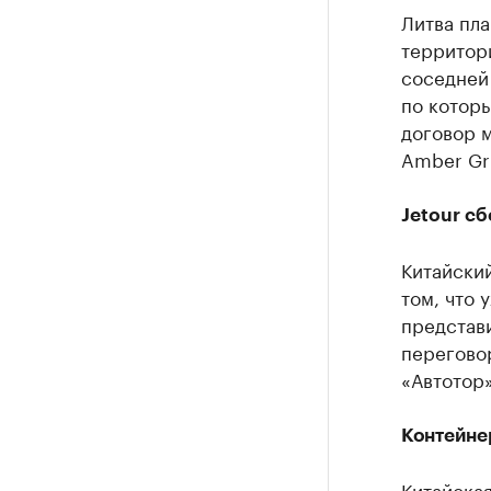
Литва пл
территори
соседней 
по которы
договор 
Amber Gr
Jetour сб
Китайски
том, что 
представи
перегово
«Автотор»
Контейнер
Китайская