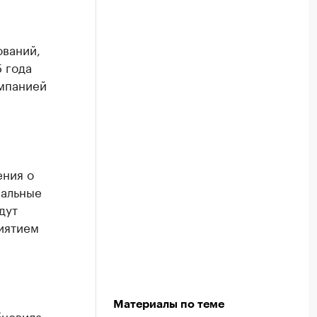
ований,
 года
омпанией
ния о
иальные
дут
иятием
Материалы по теме
бновила