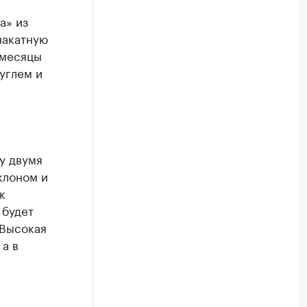
а» из
накатную
 месяцы
углем и
у двумя
клоном и
к
 будет
 Высокая
а в