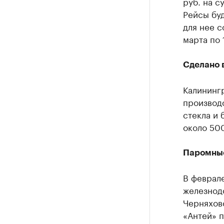
руб. на с
Рейсы бу
для нее с
марта по 
Сделано 
Калининг
производс
стекла и 
около 500
Паромные
В феврале
железнод
Черняхов
«Антей» п