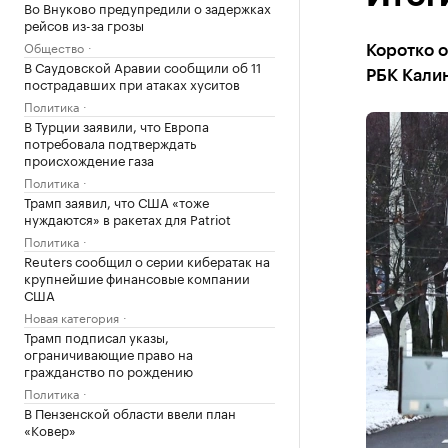
Во Внуково предупредили о задержках
рейсов из-за грозы
Общество
Коротко о
В Саудовской Аравии сообщили об 11
РБК Кали
пострадавших при атаках хуситов
Политика
В Турции заявили, что Европа
потребовала подтверждать
происхождение газа
Политика
Трамп заявил, что США «тоже
нуждаются» в ракетах для Patriot
Политика
Reuters сообщил о серии кибератак на
крупнейшие финансовые компании
США
Новая категория
Трамп подписал указы,
ограничивающие право на
гражданство по рождению
Политика
В Пензенской области ввели план
«Ковер»