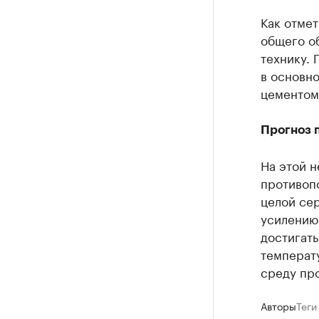
Как отме
общего об
технику. 
в основно
цементом
Прогноз 
На этой 
противоп
целой сер
усилению 
достигат
температу
среду пр
Авторы
Теги