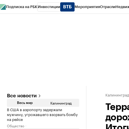
Подписка на РБК
Инвестиции
Мероприятия
Отрасли
Недви
РБК Life
Тренды
Визионеры
Национальные проекты
Город
Стиль
Кр
Спецпроекты СПб
Конференции СПб
Спецпроекты
Проверка конт
Калинингра
Все новости
Калининград
Весь мир
Терр
В США в аэропорту задержали
мужчину, угрожавшего взорвать бомбу
доро
на рейсе
Общество
Итог