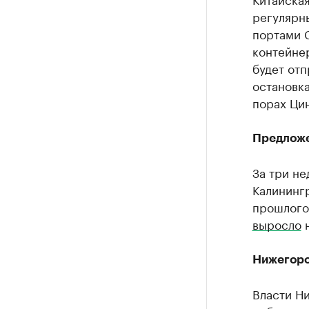
регулярн
портами 
контейнер
будет отп
остановка
порах Цин
Предложе
За три не
Калинингр
прошлого
выросло
н
Нижегоро
Власти Н