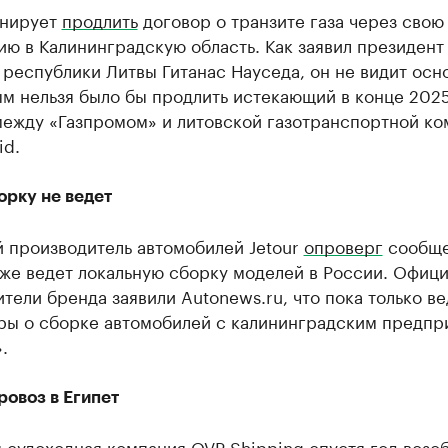
анирует
продлить
договор о транзите газа через свою
ю в Калининградскую область. Как заявил президент
республики Литвы Гитанас Науседа, он не видит осн
м нельзя было бы продлить истекающий в конце 2025
между «Газпромом» и литовской газотранспортной к
id.
орку не ведет
й производитель автомобилей Jetour
опроверг
сообще
уже ведет локальную сборку моделей в России. Офиц
тели бренда заявили Autonews.ru, что пока только ве
ры о сборке автомобилей с калининградским предпр
.
овоз в Египет
 судоходная компания OVP Shipping спустя год
возо