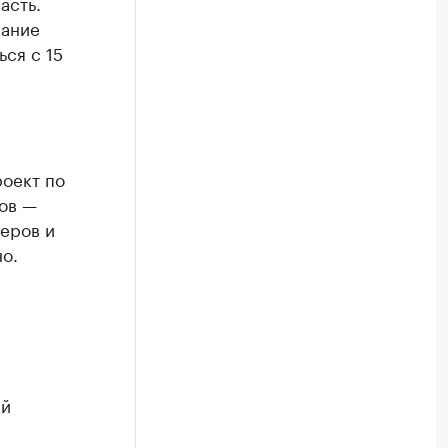
асть.
вание
ься с 15
роект по
ов —
меров и
о.
ий