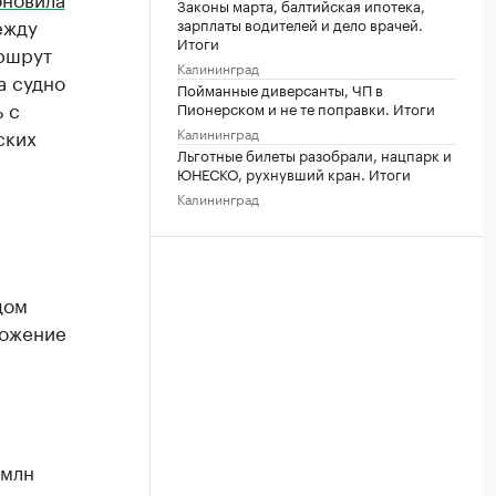
Законы марта, балтийская ипотека,
ежду
зарплаты водителей и дело врачей.
Итоги
ршрут
Калининград
а судно
Пойманные диверсанты, ЧП в
ь с
Пионерском и не те поправки. Итоги
ских
Калининград
Льготные билеты разобрали, нацпарк и
ЮНЕСКО, рухнувший кран. Итоги
Калининград
дом
ложение
 млн