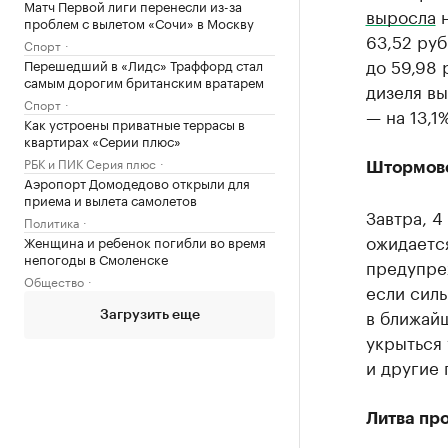
Матч Первой лиги перенесли из-за
выросла
н
проблем с вылетом «Сочи» в Москву
63,52 руб
Спорт
до 59,98 
Перешедший в «Лидс» Траффорд стал
самым дорогим британским вратарем
дизеля вы
Спорт
— на 13,1%
Как устроены приватные террасы в
квартирах «Серии плюс»
РБК и ПИК Серия плюс
Штормов
Аэропорт Домодедово открыли для
приема и вылета самолетов
Завтра, 4
Политика
ожидается
Женщина и ребенок погибли во время
непогоды в Смоленске
предупре
Общество
если силь
в ближайш
Загрузить еще
укрыться 
и другие
Литва про