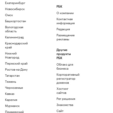
Екатеринбург
РБК
Новосибирск
О компании
Омск
Контактная
Башкортостан
информация
Вологодская
Редакция
область
Размещение
Калининград
рекламы
Краснодарский
край
Другие
Нижний
продукты
Новгород
РБК
Пермский край
Облако для
бизнеса
Ростов-на-Дону
Корпоративный
Татарстан
регистратор
Тюмень
доменов
Черноземье
Хостинг
сайтов
Кавказ
Рег.решения
Карелия
Знакомства
Мурманск
Сайт
Приморский