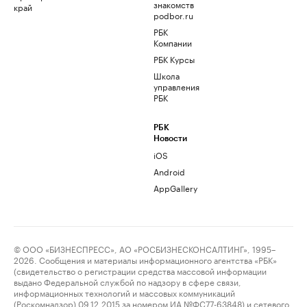
знакомств
край
podbor.ru
РБК
Компании
РБК Курсы
Школа
управления
РБК
РБК
Новости
iOS
Android
AppGallery
© ООО «БИЗНЕСПРЕСС», АО «РОСБИЗНЕСКОНСАЛТИНГ», 1995–
2026. Сообщения и материалы информационного агентства «РБК»
(свидетельство о регистрации средства массовой информации
выдано Федеральной службой по надзору в сфере связи,
информационных технологий и массовых коммуникаций
(Роскомнадзор) 09.12.2015 за номером ИА №ФС77-63848) и сетевого