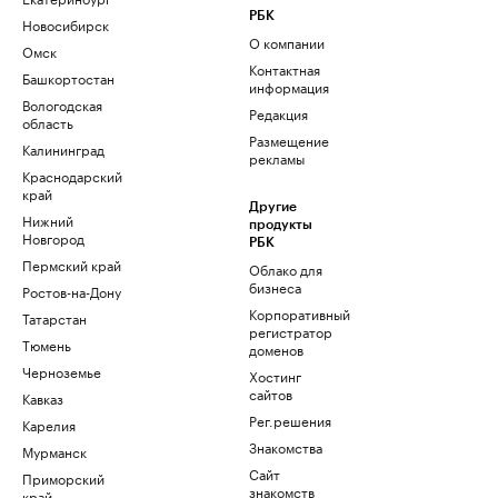
РБК
Новосибирск
О компании
Омск
Контактная
Башкортостан
информация
Вологодская
Редакция
область
Размещение
Калининград
рекламы
Краснодарский
край
Другие
Нижний
продукты
Новгород
РБК
Пермский край
Облако для
бизнеса
Ростов-на-Дону
Корпоративный
Татарстан
регистратор
Тюмень
доменов
Черноземье
Хостинг
сайтов
Кавказ
Рег.решения
Карелия
Знакомства
Мурманск
Сайт
Приморский
знакомств
край