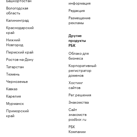
Башкортостан
информация
Вологодская
Редакция
область
Размещение
Калининград
рекламы
Краснодарский
край
Другие
Нижний
продукты
Новгород
РБК
Пермский край
Облако для
бизнеса
Ростов-на-Дону
Корпоративный
Татарстан
регистратор
Тюмень
доменов
Черноземье
Хостинг
сайтов
Кавказ
Рег.решения
Карелия
Знакомства
Мурманск
Сайт
Приморский
знакомств
край
podbor.ru
РБК
Компании