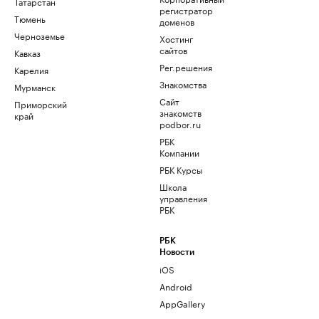
Татарстан
регистратор
Тюмень
доменов
Черноземье
Хостинг
сайтов
Кавказ
Рег.решения
Карелия
Знакомства
Мурманск
Сайт
Приморский
знакомств
край
podbor.ru
РБК
Компании
РБК Курсы
Школа
управления
РБК
РБК
Новости
iOS
Android
AppGallery