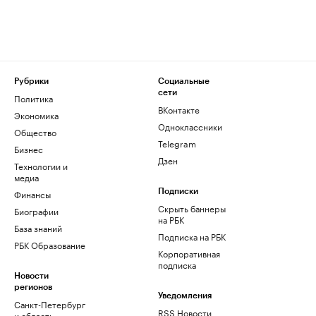
Рубрики
Социальные
сети
Политика
ВКонтакте
Экономика
Одноклассники
Общество
Telegram
Бизнес
Дзен
Технологии и
медиа
Финансы
Подписки
Скрыть баннеры
Биографии
на РБК
База знаний
Подписка на РБК
РБК Образование
Корпоративная
подписка
Новости
регионов
Уведомления
Санкт-Петербург
RSS Новости
и область