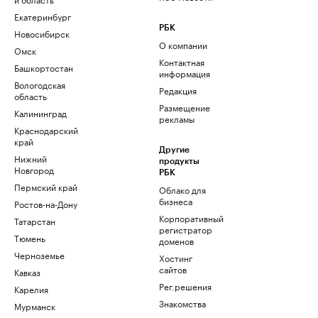
Екатеринбург
РБК
Новосибирск
О компании
Омск
Контактная
Башкортостан
информация
Вологодская
Редакция
область
Размещение
Калининград
рекламы
Краснодарский
край
Другие
Нижний
продукты
Новгород
РБК
Пермский край
Облако для
бизнеса
Ростов-на-Дону
Корпоративный
Татарстан
регистратор
Тюмень
доменов
Черноземье
Хостинг
сайтов
Кавказ
Рег.решения
Карелия
Знакомства
Мурманск