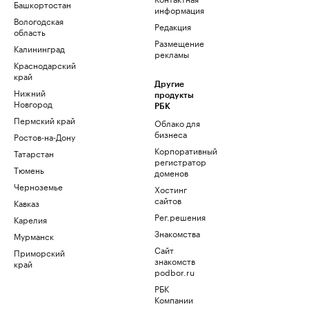
Башкортостан
информация
Вологодская
Редакция
область
Размещение
Калининград
рекламы
Краснодарский
край
Другие
Нижний
продукты
Новгород
РБК
Пермский край
Облако для
бизнеса
Ростов-на-Дону
Корпоративный
Татарстан
регистратор
Тюмень
доменов
Черноземье
Хостинг
сайтов
Кавказ
Рег.решения
Карелия
Знакомства
Мурманск
Сайт
Приморский
знакомств
край
podbor.ru
РБК
Компании