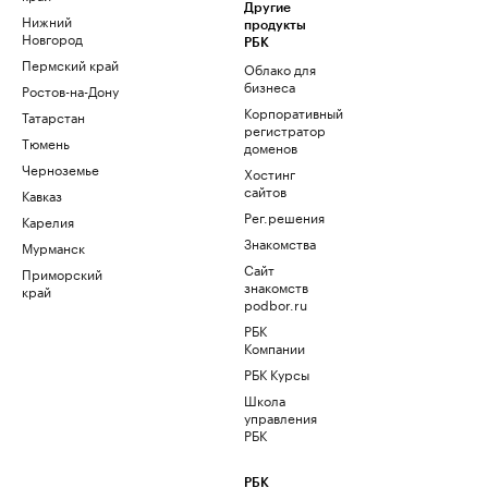
Другие
Нижний
продукты
Новгород
РБК
Пермский край
Облако для
бизнеса
Ростов-на-Дону
Корпоративный
Татарстан
регистратор
Тюмень
доменов
Черноземье
Хостинг
сайтов
Кавказ
Рег.решения
Карелия
Знакомства
Мурманск
Сайт
Приморский
знакомств
край
podbor.ru
РБК
Компании
РБК Курсы
Школа
управления
РБК
РБК