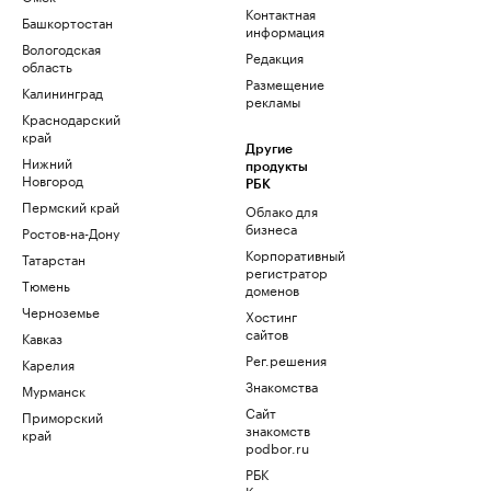
Контактная
Башкортостан
информация
Вологодская
Редакция
область
Размещение
Калининград
рекламы
Краснодарский
край
Другие
Нижний
продукты
Новгород
РБК
Пермский край
Облако для
бизнеса
Ростов-на-Дону
Корпоративный
Татарстан
регистратор
Тюмень
доменов
Черноземье
Хостинг
сайтов
Кавказ
Рег.решения
Карелия
Знакомства
Мурманск
Сайт
Приморский
знакомств
край
podbor.ru
РБК
Компании