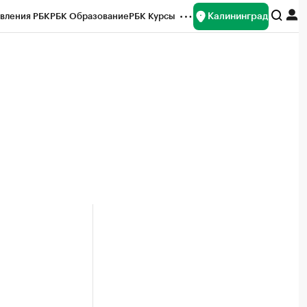
Калининград
вления РБК
РБК Образование
РБК Курсы
рейтинги
Франшизы
Газета
ок наличной валюты