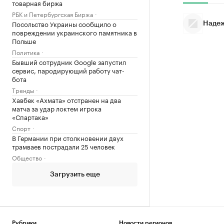
товарная биржа
РБК и Петербургская Биржа
Посольство Украины сообщило о
Надеж
повреждении украинского памятника в
Польше
Политика
Бывший сотрудник Google запустил
сервис, пародирующий работу чат-
бота
Тренды
Хавбек «Ахмата» отстранен на два
матча за удар локтем игрока
«Спартака»
Спорт
В Германии при столкновении двух
трамваев пострадали 25 человек
Общество
Загрузить еще
Рубрики
Новости регионов