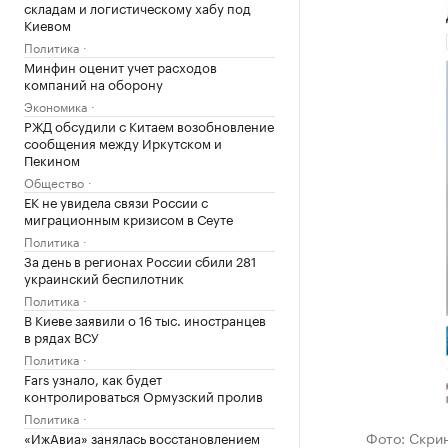
складам и логистическому хабу под
Киевом
Политика
Минфин оценит учет расходов
компаний на оборону
Экономика
РЖД обсудили с Китаем возобновление
сообщения между Иркутском и
Пекином
Общество
ЕК не увидела связи России с
миграционным кризисом в Сеуте
Политика
За день в регионах России сбили 281
украинский беспилотник
Политика
В Киеве заявили о 16 тыс. иностранцев
в рядах ВСУ
Политика
Fars узнало, как будет
контролироваться Ормузский пролив
Политика
Фото: Скрин
«ИжАвиа» занялась восстановлением