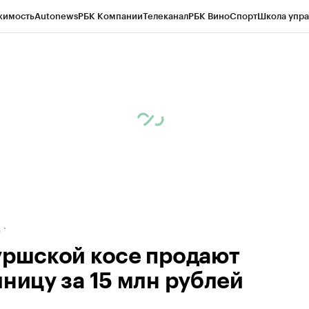
жимость
Autonews
РБК Компании
Телеканал
РБК Вино
Спорт
Школа упра
ипто
РБК Бизнес-среда
Дискуссионный клуб
Исследования
Кредитные 
рагентов
Политика
Экономика
Бизнес
Технологии и медиа
Финансы
Рын
д
уршской косе продают
иницу за 15 млн рублей