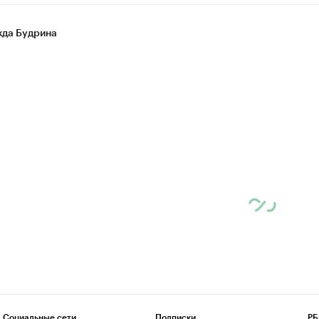
да Будрина
Социальные сети
Подписки
РБ