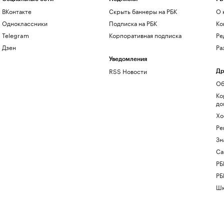
ВКонтакте
Скрыть баннеры на РБК
О 
Одноклассники
Подписка на РБК
Ко
Telegram
Корпоративная подписка
Ре
Дзен
Ра
Уведомления
RSS Новости
Др
Об
Ко
до
Хо
Ре
Зн
Са
РБ
РБ
Шк