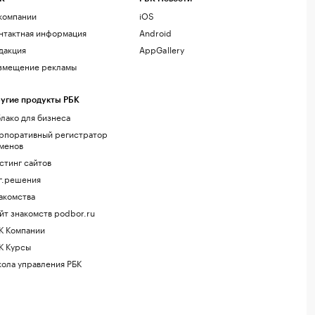
компании
iOS
нтактная информация
Android
дакция
AppGallery
змещение рекламы
угие продукты РБК
лако для бизнеса
рпоративный регистратор
менов
стинг сайтов
г.решения
акомства
йт знакомств podbor.ru
К Компании
К Курсы
ола управления РБК