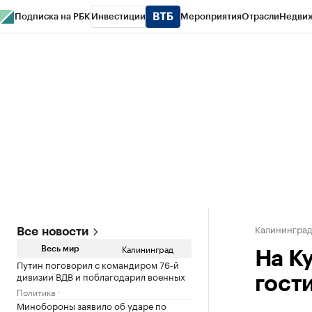
Подписка на РБК
Инвестиции
Мероприятия
Отрасли
Недви
РБК Life
Тренды
Визионеры
Национальные проекты
Город
Стиль
Кр
Спецпроекты СПб
Конференции СПб
Спецпроекты
Проверка конт
Калинингра
Все новости
Калининград
Весь мир
На К
Путин поговорил с командиром 76-й
дивизии ВДВ и поблагодарил военных
гост
Политика
Минобороны заявило об ударе по