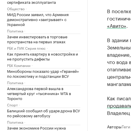
сертификата эксплуатанта
Общество
В поселк
МИД России заявил, что Армения
гостиничн
демонстративно «заигрывает» с
Украиной
«Авито»
.
Политика
Зачем инвестировать в торговые
В здании 
пространства на первых этажах
Земельны
РБК и ПИК Серия плюс
владение,
Как принять квартиру в новостройке и
не пропустить дефекты
что вода 
РБК Компании
отапливае
Минобороны показало удар «Гераней»
центральн
по локомотиву и подстанции ВСУ
Политика
мангалам
Александрова первой вышла в
четвертый круг «тысячника» WTA в
Как писал
Торонто
продавал
Спорт
Балицкий сообщил об ударе дрона ВСУ
Владелец 
по рейсовому автобусу
Политика
Авторы
Теги
Зачем экономике России нужна