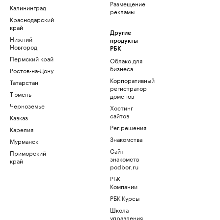
Размещение
Калининград
рекламы
Краснодарский
край
Другие
Нижний
продукты
Новгород
РБК
Пермский край
Облако для
бизнеса
Ростов-на-Дону
Корпоративный
Татарстан
регистратор
Тюмень
доменов
Черноземье
Хостинг
сайтов
Кавказ
Рег.решения
Карелия
Знакомства
Мурманск
Сайт
Приморский
знакомств
край
podbor.ru
РБК
Компании
РБК Курсы
Школа
управления