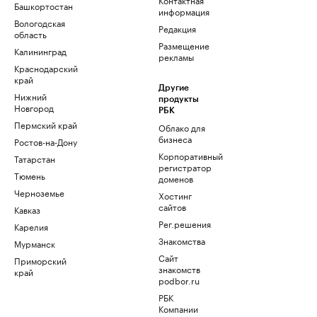
Башкортостан
информация
Вологодская
Редакция
область
Размещение
Калининград
рекламы
Краснодарский
край
Другие
Нижний
продукты
Новгород
РБК
Пермский край
Облако для
бизнеса
Ростов-на-Дону
Корпоративный
Татарстан
регистратор
Тюмень
доменов
Черноземье
Хостинг
сайтов
Кавказ
Рег.решения
Карелия
Знакомства
Мурманск
Сайт
Приморский
знакомств
край
podbor.ru
РБК
Компании